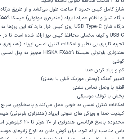
تا 3.5 ساعت مکالمه صوتی داشته باشید
شارژ کامل کیس حدود 2 ساعت طول می‌کشد و از طریق درگاه USB Type-C انجام می‌شود که سرعت شارژ مناسبی را فراهم می‌کند.
درگاه شارژ و اقلام همراه ایرپاد (هندزفری بلوتوثی) هیسکا HISKA FX559
درگاه شارژ USB Type-C روی کیس قرار دار
USB-C و کیف مخملی محافظ کیس نیز ارائه شده است تا در حمل و نقل آسیبی به دستگاه وارد نشود.
تجربه کاربری بی نظیر و امکانات کنترل لمسی ایرپاد (هندزفری بلوتوثی) 
هندزفری بلوتوثی هیسکا 59
گوشی:
کم و زیاد کردن صدا
تغییر آهنگ (پخش موزیک قبلی یا بعدی)
قطع یا وصل تماس تلفنی
پخش یا توقف موسیقی
امکانات کنترل لمسی به خوبی عمل می‌کند و پاسخگویی سریع و
کیفیت صدا و ویژگی های صوتی ایرپاد (هندزفری بلوتوثی) هیسکا KA FX559
محدوده پاسخ فر
باس مناسب ارائه شود. برای گوش دادن به انواع ژانرهای موسی