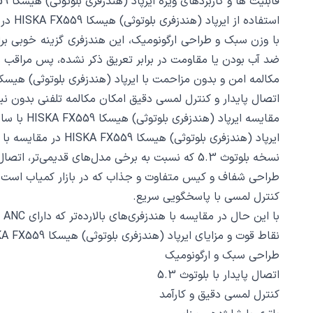
قابلیت‌ ها و کاربردهای ویژه ایرپاد (هندزفری بلوتوثی) هیسکا HISKA FX559
استفاده از ایرپاد (هندزفری بلوتوثی) هیسکا HISKA FX559 در ورزش و فعالیت‌ های روزانه
با وزن سبک و طراحی ارگونومیک، این هندزفری گزینه خوبی برا
ضد آب بودن یا مقاومت در برابر تعریق ذکر نشده، پس مراقب ب
مکالمه امن و بدون مزاحمت با ایرپاد (هندزفری بلوتوثی) هیسکا SKA FX559
اتصال پایدار و کنترل لمسی دقیق امکان مکالمه تلفنی بدون نیا
مقایسه ایرپاد (هندزفری بلوتوثی) هیسکا HISKA FX559 با سایر رقبای بازار
ایرپاد (هندزفری بلوتوثی) هیسکا HISKA FX559 در مقایسه با هندزفری‌های هم‌رده خود مثل مدل‌های پایه شیائومی، ریلمی یا هایلو، چند مزیت عمده دارد:
نسخه بلوتوث 5.3 که نسبت به برخی مدل‌های قدیمی‌تر، اتصال بهتر و مصرف باتری کمتری دارد.
طراحی شفاف و کیس متفاوت و جذاب که در بازار کمیاب است.
کنترل لمسی با پاسخگویی سریع.
با این حال در مقایسه با هندزفری‌های بالارده‌تر که دارای ANC و عمر باتری بالاتر هستند، این مدل ساده‌تر است ولی قیمت آن بسیار مناسب‌تر است.
نقاط قوت و مزایای ایرپاد (هندزفری بلوتوثی) هیسکا HISKA FX559
طراحی سبک و ارگونومیک
اتصال پایدار با بلوتوث 5.3
کنترل لمسی دقیق و کارآمد