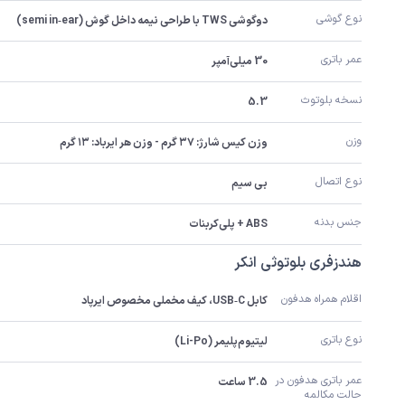
نوع گوشی
دوگوشی TWS با طراحی نیمه داخل گوش (semi in‑ear)
عمر باتری
30 میلی‌آمپر
نسخه بلوتوث
5.3
وزن
وزن کیس شارژ: ۳۷ گرم - وزن هر ایرباد: ۱۳ گرم
نوع اتصال
بی سیم
جنس بدنه
ABS + پلی‌کربنات
هندزفری بلوتوثی انکر
اقلام همراه هدفون
کابل USB‑C، کیف مخملی مخصوص ایرپاد
نوع باتری
لیتیوم‌پلیمر (Li-Po)
عمر باتری هدفون در 
3.5 ساعت
حالت مکالمه