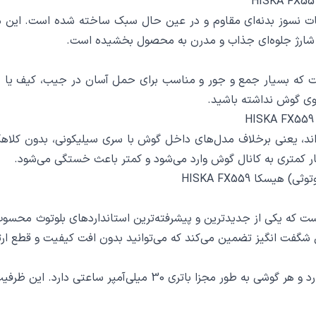
با بهره‌گیری از ترکیب پلاستیک ABS و پلی‌کربنات نسوز بدنه‌ای مقاوم و در عین حال سبک 
ارژ جلوه‌ای جذاب و مدرن به محصول بخشیده است.
این هندزفری برابر با 19×42×46 میلی‌متر است که بسیار جمع و جور و مناسب برای حمل 
وی گوش نداشته باشید.
مه داخل گوش (Semi In-Ear) طراحی شده‌اند، یعنی برخلاف مدل‌های داخل گوش با سری سی
ار کمتری به کانال گوش وارد می‌شود و کمتر باعث خستگی می‌شود.
سکا HISKA FX559
زفری بلوتوثی هیسکا FX559 مجهز به نسخه بلوتوث 5.3 است که یکی از جدیدترین و پیشرفته‌ترین اس