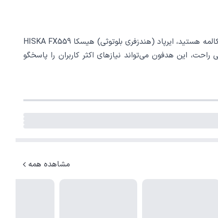
اگر به دنبال یک هندزفری بلوتوثی با طراحی زیبا، کیفیت ساخت بالا و عملکرد قابل اعتماد برای استفاده روزمره، ورزش‌های سبک و مکالمه هستید، ایرپاد (هندزفری بلوتوثی) هیسکا HISKA FX559
مناسب، عمر باتری خوب و کنترل لمسی راحت، این هدفون می‌تواند نیازهای اکثر کاربران را پاسخگو
مشاهده همه