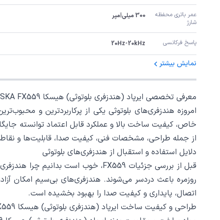
عمر باتری محفظه 
300 میلی‌آمپر
شارژ
پاسخ فرکانسی
20Hz-20kHz
نمایش بیشتر
معرفی تخصصی ایرپاد (هندزفری بلوتوثی) هیسکا HISKA FX559
خاص، کیفیت ساخت بالا و عملکرد قابل اعتماد توانسته جایگاه
از جمله طراحی، مشخصات فنی، کیفیت صدا، قابلیت‌ها و نقاط 
دلایل استفاده و استقبال از هندزفری‌های بلوتوثی
قبل از بررسی جزئیات FX559، خوب است 
روزمره باعث دردسر می‌شوند. هندزفری‌های بی‌سیم امکان آزا
اتصال، پایداری و کیفیت صدا را بهبود بخشیده است.
طراحی و کیفیت ساخت ایرپاد (هندزفری بلوتوثی) هیسکا HISKA FX559