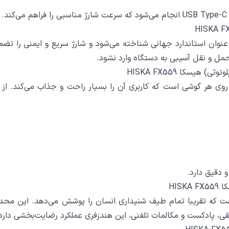
د که این روزها به عنوان استاندارد جهانی شناخته می‌شود و شارژ سریع و ایم
هیسکا HISKA FX559
HISKA FX5 مجهز به پنل لمسی روی هر گوشی است که کاربری آن را بسیار راحت و جذاب
 دقیق دارد.
HIS
کانسی هندزفری از 20 هرتز تا 20 کیلوهرتز است که تقریبا تمام طیف شنیداری انسان را 
قی، پادکست و مکالمات تلفنی، این هندزفری عملکرد رضایت‌بخشی دارد