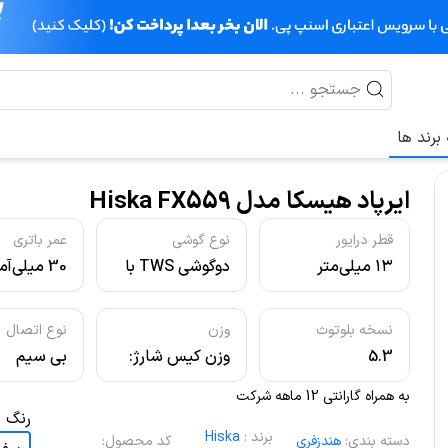
برند ها
ایرپاد هیسکا مدل Hiska FX559
قطر درایور
نوع گوشی
عمر باتری
۱۳ میلی‌متر
دوگوشی TWS با
30 میلی‌آمپر
طراحی نیمه داخل
گوش (semi
نسخه بلوتوث
وزن
نوع اتصال
in‑ear)
5.3
وزن کیس شارژ:
بی سیم
۳۷ گرم - وزن هر
به همراه گارانتی 12 ماهه شرکت
ایرباد: ۱۳ گرم
رنگ
برند
:
Hiska
دسته بندی
:
هندزفری
کد محصول
: