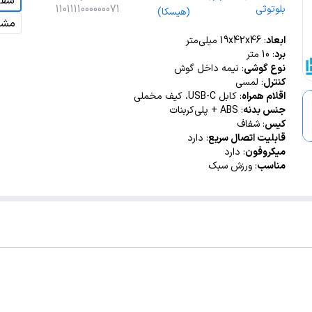
سفی
بلوتوثی
1101111000000071
(هیسکا)
مشک
ابعاد
: 19x42x46 میلی‌متر
برد
: 10 متر
نوع گوشی
: نیمه داخل گوش
کنترل
: لمسی
اقلام همراه
: کابل USB-C، کیف مخملی
جنس بدنه
: ABS + پلی‌کربنات
کیس
: شفاف
قابلیت اتصال سریع
: دارد
میکروفون
: دارد
مناسب
: ورزش سبک