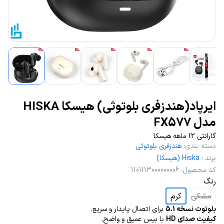
ایرپاد(هندزفری بلوتوثی) هیسکا HISKA
مدل FX577
گارانتی 12 ماهه هیسکا
دسته بندی
:
هندزفری بلوتوثی
برند
:
Hiska (هیسکا)
کد محصول
:
1101113000000006
رنگ
مشکی
کرم
بلوتوث نسخه 5.1
برای اتصال پایدار و سریع.
کیفیت صدای HD
با بیس عمیق و واضح.