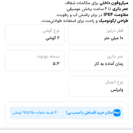
میکروفون داخلی
برای مکالمات شفاف.
عمر باتری
تا 6 ساعت پخش موسیقی.
مقاومت IPX4
در برابر پاشش آب و رطوبت.
طراحی ارگونومیک
و راحت برای استفاده طولانی‌مدت.
قطر درایور
نوع گوشی
10 میلی متر
2 گوشی
عمر باتری
نسخه بلوتوث
زمان آماده به کار
5.3
(Standby): تا 120 ساعت.
نوع اتصال
وایرلس
امکان خرید اقساطی با اسنپ پی!
4 قسط ماهانه
925,250
تومانی