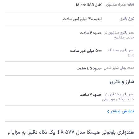
اقلام همراه هدفون
کابل MicroUSB
نوع باتری
لیتیم 40 میلی آمپر ساعت
عمر باتری هدفون در 
حدود 6 ساعت
حالت مکالمه
عمر باتری محفظه 
500 میلی آمپر ساعت
شارژ
مدت زمان شارژ شدن
حدود 1.5 ساعت
شارژ و باتری
عمر باتری هدفون در 
حدود 7 ساعت
حالت پخش موسیقی
نمایش بیشتر
هندزفری بلوتوثی هیسکا مدل FX-577: یک نگاه دقیق به مزایا و