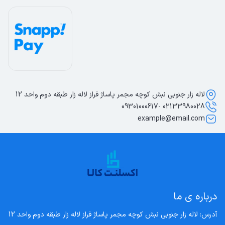
لاله زار جنوبی نبش کوچه مجمر پاساژ فراز لاله زار طبقه دوم واحد 12
02133980028 -09301000617
example@email.com
درباره ی ما
آدرس: لاله زار جنوبی نبش کوچه مجمر پاساژ فراز لاله زار طبقه دوم واحد 12