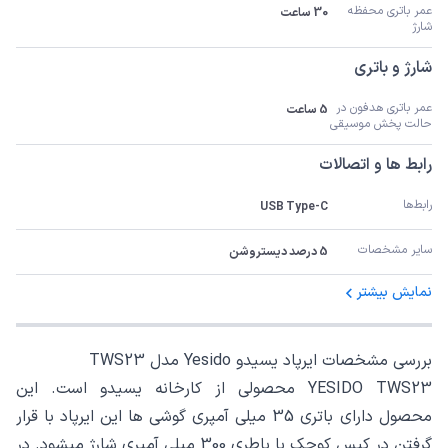
عمر باتری محفظه 
30 ساعت
شارژ
شارژ و باتری
عمر باتری هدفون در 
5 ساعت
حالت پخش موسیقی
رابط ها و اتصالات
رابط‌ها
USB Type-C
سایر مشخصات
5 درصد دیستروشن
نمایش بیشتر
بررسی مشخصات ایرپاد یسیدو Yesido مدل TWS23
YESIDO TWS23 محصولی از کارخانه یسیدو است. این
محصول دارای باتری 35 میلی آمپری گوشی ها این ایرپاد با قرار
گرفتن در کیس کوچک با باطری 300 میلی آمپری شارژ میشود. در