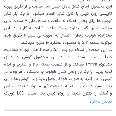
این محصول زمان شارژ کامل کیس 1.5 ساعت و از طریق پورت
تایپسی روی کیس با کابل شارژ انجام میشود. با یک بار شارژ
گوشی ها برای پخش آهنگ 5 ساعت و مدت زمان 4 ساعت برای
مکالمه شارژ نگه میدارند و 30 ساعت آماده به کارند. در این
هندزفری بلوتوث برقراری اتصال به صورت بی سیم از طریق رابط
بلوتوث نسخه 5.3 با محدوده عملکرد 10 متری میباشد.
در این محصول نسخه بلوتوث 5.3 باعث کاهش نویز و شفافیت
صدا و تماس شده است. در این محصول گوشی ها دارای
بلندگوی 13mm هستند و از کیفیت صدای بالا و استریو و زنده
لذت ببرید. با یک بار وصل شدن بلوتوث به دستگاه ، هر وفت در
کیس را باز کنید به صورت خودکار وصل میشوید. گوشی ها دارای
پنل لمسی هستند و با ضربه به پشت آنها میتواتید صدا ، تماس
و آهنگ را کنترل کنید. بر روی کیس یک صفحه LCD کوچک
جهت نمایش اطلاعات شارژ وجود دارد. گوشی ها دارای قدرت 30
نمایش بیشتر
میلی وات و امپدانس 32 اهم هستند.
گارانتی: به همراه گارانتی 12 ماهه معتبر