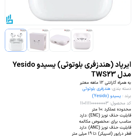
ایرپاد (هندزفری بلوتوثی) یسیدو Yesido
مدل TWS23
به همراه گارانتی 12 ماهه معتبر
دسته بندی
:
هندزفری بلوتوثی
برند
:
یسیدو (Yesido)
کد محصول
:
1101111000000003
محدوده عملکرد :10 متر
قابلیت حذف نویز (ENC) :دارد
مناسب برای :مخصوص مکالمه
قابلیت حذف نویز (ANC) :دارد
قطر درایور (اسپیکر) :تا 19 میلی‌ متر