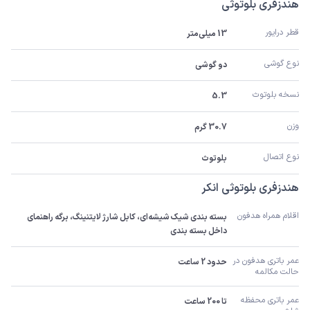
هندزفری بلوتوثی
قطر درایور
13 میلی‌متر
نوع گوشی
دو گوشی
نسخه بلوتوث
5.3
وزن
30.7 گرم
نوع اتصال
بلوتوث
هندزفری بلوتوثی انکر
اقلام همراه هدفون
بسته بندی شیک شیشه‌ای، کابل شارژ لایتنینگ، برگه راهنمای 
داخل بسته بندی
عمر باتری هدفون در 
حدود 2 ساعت
حالت مکالمه
عمر باتری محفظه 
تا 200 ساعت