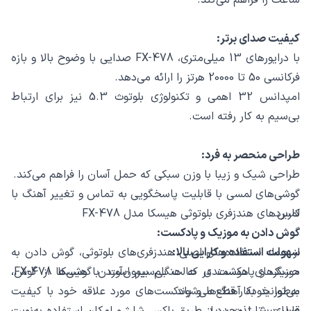
کیفیت صدای برتر:
با درایورهای 13 میلی‌متری، FX-478 صدایی با وضوح بالا و بازه
فرکانسی 50 تا 20000 هرتز را ارائه می‌دهد.
امپدانس 32 اهمی و تکنولوژی بلوتوث 5.3 نیز برای ارتباط
بی‌سیم به کار رفته است.
طراحی منحصر به فرد:
طراحی شیک و زیبا با وزن سبکی که حمل آسان را فراهم می‌کند.
گوشی‌های لمسی با قابلیت پاسخگویی به تماس و تغییر آهنگ با
لمس.
کاربردهای هندزفری بلوتوثی هیسکا مدل FX-478
گوش دادن به موزیک و پادکست:
سهولت استفاده و کارایی بالا:
از جمله استفاده‌های اصلی هندزفری‌های بلوتوثی، گوش دادن به
حسگرهای هوشمندی که هنگام بیرون‌آوردن گوشی‌ها از گوش،
موزیک و پادکست در حالت بی‌سیم است. با هیسکا FX-478،
به‌طور خودکار قطع می‌شوند.
می‌توانید به آهنگ‌ها و پادکست‌های مورد علاقه خود با کیفیت
صدای برتر لذت ببرید.
قابلیت شارژ مجدد از طریق باکس شارژ و امکان استفاده به‌نوبت