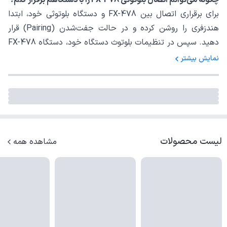
برای برقراری اتصال بین FX-478 و دستگاه بلوتوثی خود، ابتدا
هندزفری را روشن کرده و در حالت جفت‌شدن (Pairing) قرار
دهید. سپس در تنظیمات بلوتوث دستگاه خود، دستگاه FX-478
را پیدا کرده و به آن وصل شوید.
نمایش بیشتر
آیا FX-478 از ویژگی‌های لمسی برای کنترل صدا و تماس‌ها
پشتیبانی می‌کند؟
بله، هندزفری FX-478 دارای دکمه‌های لمسی است که به شما
امکان کنترل صدا، پاسخگویی به تماس‌ها و تعویض آهنگ‌ها را
لیست محصولات
فراهم می‌کند.
مشاهده همه