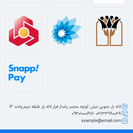
لاله زار جنوبی نبش کوچه مجمر پاساژ فراز لاله زار طبقه دوم واحد 12
02133980028 -09301000617
example@email.com