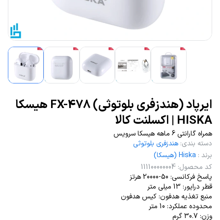
ایرپاد (هندزفری بلوتوثی) FX-478 هیسکا
HISKA | اکسلنت کالا
همراه گارانتی 6 ماهه هیسکا سرویس
دسته بندی
:
هندزفری بلوتوثی
برند
:
Hiska (هیسکا)
کد محصول
:
111100000004
پاسخ فرکانسی: 50-20000 هرتز
قطر درایور: 13 میلی متر
منبع تغذیه هدفون: کیس هدفون
محدوده عملکرد: 10 متر
وزن: 30.7 گرم