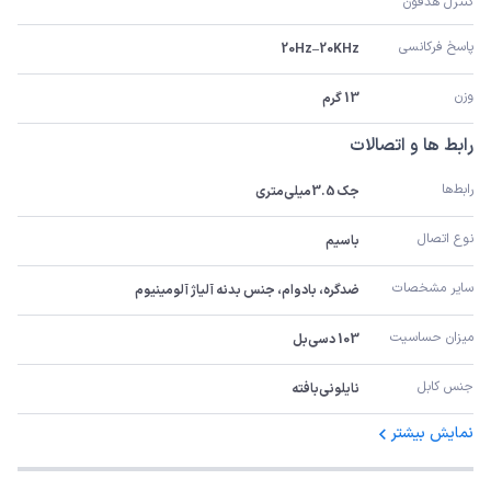
کنترل هدفون
پاسخ فرکانسی
20Hz–20KHz
وزن
13 گرم
رابط ها و اتصالات
رابط‌ها
جک 3.5‌میلی‌متری
نوع اتصال
باسیم
سایر مشخصات
ضدگره، بادوام، جنس بدنه آلیاژ آلومینیوم
میزان حساسیت
103 دسی‌بل
جنس کابل
نایلونی‌بافته
نمایش بیشتر