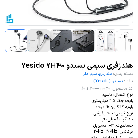
هندزفری سیمی یسیدو Yesido YH40
دسته بندی
:
هندزفری سیم دار
برند
:
یسیدو (Yesido)
کد محصول
:
1101112000000030
نوع اتصال: باسیم
رابط: جک 3.5‌میلی‌متری
زاویه کانکتور: 90 درجه
نوع گوشی: داخل‌گوشی
بلندگو: 10 میلی‌متر
حساسیت: 103 دسی‌بل
فرکانس: 20Hz–20KHz
جنس کابل: نایلونی‌بافته