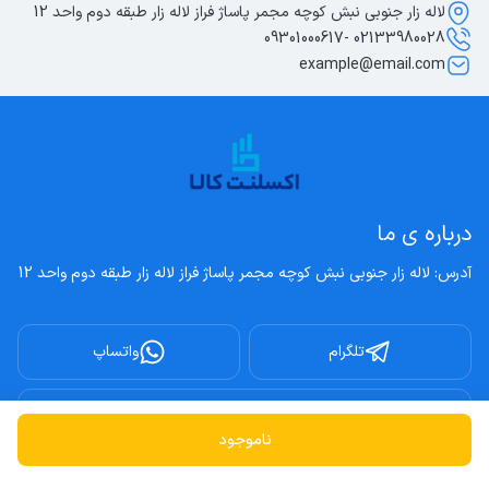
لاله زار جنوبی نبش کوچه مجمر پاساژ فراز لاله زار طبقه دوم واحد 12
02133980028 -09301000617
example@email.com
درباره ی ما
آدرس: لاله زار جنوبی نبش کوچه مجمر پاساژ فراز لاله زار طبقه دوم واحد 12
تلگرام
واتساپ
اینستاگرام
ناموجود
تمامی حقوق این وبسایت متعلق به اکسلنت کالا می باشد.