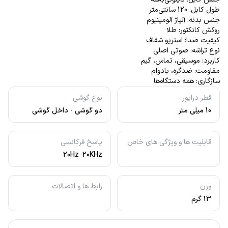
طول کابل: 120 سانتی‌متر
جنس بدنه: آلیاژ آلومینیوم
روکش کانکتور: طلا
کیفیت صدا: استریو شفاف
نوع تراشه: صوتی اصلی
کاربرد: موسیقی، تماس، گیم
مقاومت: ضدگره، بادوام
سازگاری: همه دستگاه‌ها
قطر درایور
نوع گوشی
10 میلی متر
دو گوشی - داخل گوشی
قابلیت ها و ویژگی های خاص
پاسخ فرکانسی
20Hz–20KHz
وزن
رابط ها و اتصالات
13 گرم