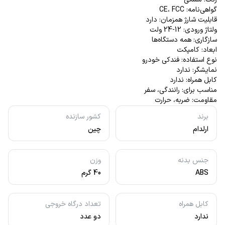
گواهی‌نامه: CE، FCC
قابلیت شارژ همزمان: دارد
ولتاژ ورودی: 12-24 ولت
سازگاری: همه دستگاه‌ها
ابعاد: کامپکت
نوع استفاده: فندکی خودرو
نمایشگر: ندارد
کابل همراه: ندارد
مناسب برای: رانندگی، سفر
مقاومت: ضربه، حرارت
برند
کشور سازنده
ارلدام
چین
جنس بدنه
وزن
ABS
40 گرم
کابل همراه
تعداد درگاه خروجی
ندارد
دو عدد