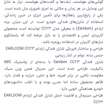
گوشی‌های هوشمند، تبلت‌ها و گجت‌های هوشمند، نیاز به شارژ
این وسایل در هر زمان و مکانی به امری ضروری بدل شده است.
یکی از رایج‌ترین راهکارها برای تأمین انرژی در حین رانندگی،
استفاده از شارژرهای فندکی خودرو است. در این میان، برند
ارلدام (Earldom) با معرفی مدل CC23 توانسته است محصولی
کاربردی، ایمن و اقتصادی را به بازار عرضه کند که پاسخگوی
نیازهای کاربران در استفاده روزمره باشد.
طراحی و ساختار فیزیکی شارژر فندکی ارلدام EARLDOM CC23
جنس بدنه: دوام در کنار زیبایی
شارژر فندکی Earldom CC23 با بدنه‌ای از پلاستیک ABS
باکیفیت طراحی شده است. این متریال ضمن وزن سبک،
مقاومت بالایی در برابر ضربه، خط و خش، حرارت و فشار دارد.
ظاهر محصول ساده اما مدرن بوده و با اغلب داشبوردهای
خودرو هماهنگی خوبی دارد.
طراحی مینیمال و قابلیت حمل شارژر فندکی ارلدام EARLDOM
CC23