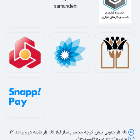
لاله زار جنوبی نبش کوچه مجمر پاساژ فراز لاله زار طبقه دوم واحد 12
02133980028 -09301000617