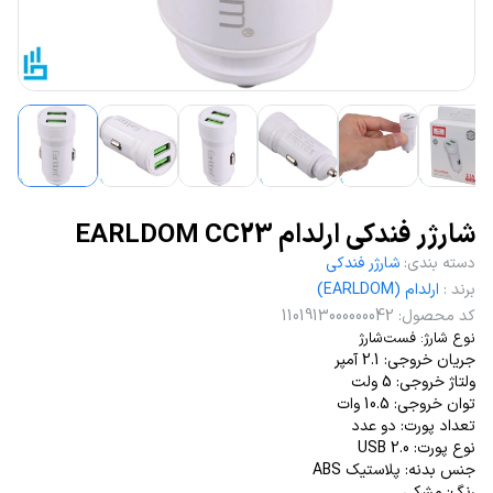
شارژر فندکی ارلدام EARLDOM CC23
دسته بندی
:
شارژر فندکی
برند
:
ارلدام (EARLDOM)
کد محصول
:
1101913000000042
نوع شارژ: فست‌شارژ
جریان خروجی: 2.1 آمپر
ولتاژ خروجی: 5 ولت
توان خروجی: 10.5 وات
تعداد پورت: دو عدد
نوع پورت: USB 2.0
جنس بدنه: پلاستیک ABS
رنگ: مشکی