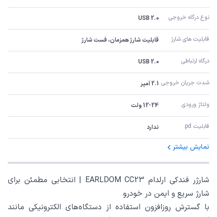
نوع درگاه خروجی
USB 2.0
قابلیت های شارژ
قابلیت شارژ همزمان، فست شارژ
درگاه ارتباطی
USB 2.0
شدت جریان خروجی
2.1 آمپر
ولتاژ ورودی
12-24 ولت
قابلیت pd:
ندارد
نمایش بیشتر
شارژر فندکی ارلدام EARLDOM CC23 | انتخابی مطمئن برای
شارژ سریع و ایمن در خودرو
با گسترش روزافزون استفاده از دستگاه‌های الکترونیکی مانند