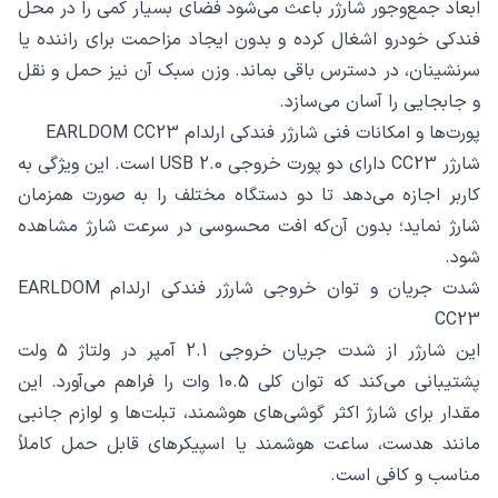
ابعاد جمع‌وجور شارژر باعث می‌شود فضای بسیار کمی را در محل
فندکی خودرو اشغال کرده و بدون ایجاد مزاحمت برای راننده یا
سرنشینان، در دسترس باقی بماند. وزن سبک آن نیز حمل و نقل
و جابجایی را آسان می‌سازد.
پورت‌ها و امکانات فنی شارژر فندکی ارلدام EARLDOM CC23
شارژر CC23 دارای دو پورت خروجی USB 2.0 است. این ویژگی به
کاربر اجازه می‌دهد تا دو دستگاه مختلف را به صورت همزمان
شارژ نماید؛ بدون آن‌که افت محسوسی در سرعت شارژ مشاهده
شود.
شدت جریان و توان خروجی شارژر فندکی ارلدام EARLDOM
CC23
این شارژر از شدت جریان خروجی 2.1 آمپر در ولتاژ 5 ولت
پشتیبانی می‌کند که توان کلی 10.5 وات را فراهم می‌آورد. این
مقدار برای شارژ اکثر گوشی‌های هوشمند، تبلت‌ها و لوازم جانبی
مانند هدست، ساعت هوشمند یا اسپیکرهای قابل حمل کاملاً
مناسب و کافی است.