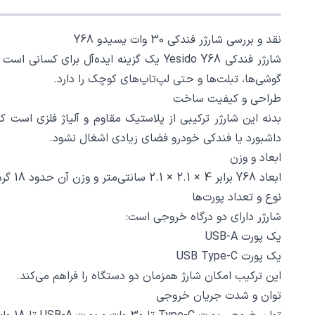
نقد و بررسی شارژر فندکی 30 وات یسیدو Y68
شارژر فندکی Yesido Y68 یک گزینه ایده‌آ
گوشی‌ها، تبلت‌ها و حتی لپ‌تاپ‌های کوچک را دارد.
طراحی و کیفیت ساخت
بدنه این شارژر ترکیبی از پلاستیک مقاوم و آلیاژ فلزی است
داشبورد یا فندکی خودرو فضای زیادی اشغال نشود.
ابعاد و وزن
ابعاد Y68 برابر 4 × 2.1 × 2.1 سانتی‌متر و وزن آن حدود 18 گرم است. این ابعاد کوچک، حمل و جاگذاری شارژر را آسان کرده و با انواع خودروها سازگار است.
نوع و تعداد پورت‌ها
شارژر دارای دو درگاه خروجی است:
یک پورت USB-A
یک پورت USB Type-C
این ترکیب امکان شارژ همزمان دو دستگاه را فراهم می‌کند.
توان و شدت جریان خروجی