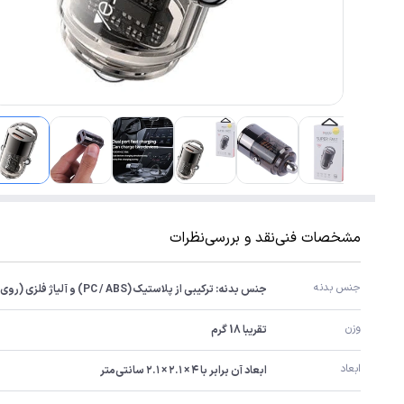
مشخصات فنی
نقد و بررسی
نظرات
جنس بدنه
جنس بدنه: ترکیبی از پلاستیک (PC / ABS) و آلیاژ فلزی (روی / آلومینیوم)
وزن
تقریبا 18 گرم
ابعاد
ابعاد آن برابر با ۴ × ۲.۱ × ۲.۱ سانتی‌متر