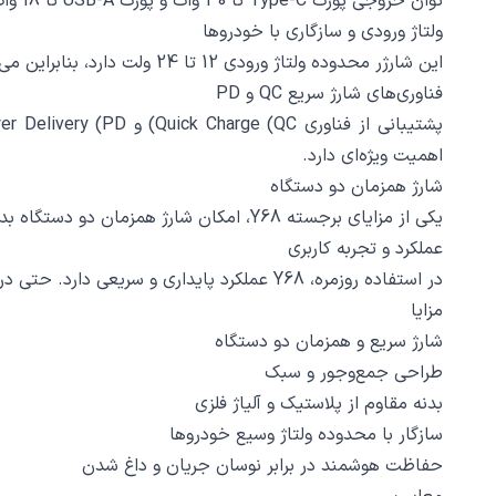
توان خروجی پورت Type-C تا 30 وات و پورت USB-A تا 18 وات است. شدت جریان خروجی نیز به‌گونه‌ای طراحی شده که با دستگاه‌های مختلف سازگار باشد و شارژ ایمن را تضمین کند.
ولتاژ ورودی و سازگاری با خودروها
این شارژر محدوده ولتاژ ورودی 12 تا 24 ولت دارد، بنابراین می‌توان از آن در خودروهای بنزینی، دیزلی و حتی ون و کامیون استفاده کرد.
فناوری‌های شارژ سریع QC و PD
اهمیت ویژه‌ای دارد.
شارژ همزمان دو دستگاه
یکی از مزایای برجسته Y68، امکان شارژ همزمان دو دستگاه بدون افت کیفیت شارژ است. حتی اگر دو دستگاه با توان متفاوت متصل شوند، شارژر به‌صورت هوشمند جریان را تنظیم می‌کند.
عملکرد و تجربه کاربری
در استفاده روزمره، Y68 عملکرد پایداری و سریعی دارد. حتی در مسیرهای طولانی، دستگاه‌ها به‌سرعت شارژ می‌شوند و خبری از داغ شدن بیش از حد یا قطع جریان ناگهانی نیست.
مزایا
شارژ سریع و همزمان دو دستگاه
طراحی جمع‌وجور و سبک
بدنه مقاوم از پلاستیک و آلیاژ فلزی
سازگار با محدوده ولتاژ وسیع خودروها
حفاظت هوشمند در برابر نوسان جریان و داغ شدن