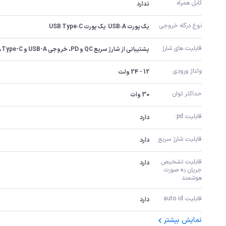
کابل همراه
ندارد
نوع درگاه خروجی
یک پورت USB‑A  یک پورت USB Type‑C
قابلیت های شارژ
پشتیبانی از شارژ سریع QC و PD، خروجی USB-A و Type-C، شارژ همزمان دو دستگاه، محافظت هوشمند در برابر نوسان ولتاژ و داغ شدن
ولتاژ ورودی
12 - 24 ولت
حداکثر توان
30 وات
قابلیت pd:
دارد
قابلیت شارژ سریع
دارد
قابلیت تشخیص 
دارد
جریان به صورت 
هوشمند
قابلیت auto id
دارد
نمایش بیشتر