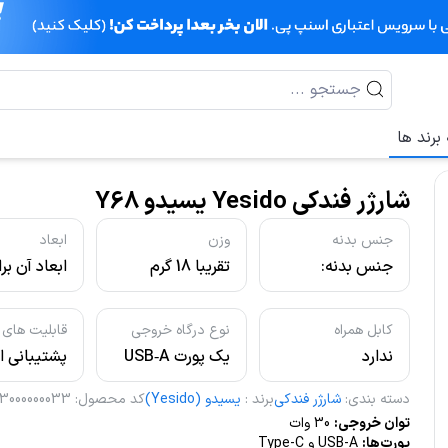
برند ها
شارژر فندکی Yesido یسیدو Y68
جنس بدنه
وزن
ابعاد
جنس بدنه:
تقریبا 18 گرم
ترکیبی از پلاستیک
× ۲.۱ × ۲.۱
(PC / ABS) و
سانتی‌متر
کابل همراه
نوع درگاه خروجی
قابلیت های 
آلیاژ فلزی (روی /
ندارد
یک پورت USB‑A
پشتیبانی از
آلومینیوم)
یک پورت USB
دسته بندی
:
شارژر فندکی
برند
:
یسیدو (Yesido)
کد محصول
:
13000000033
Type‑C
توان خروجی:
30 وات
ype-C
پورت‌ها:
USB-A و Type-C