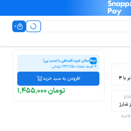
0
امکان خرید اقساطی با اسنپ پی!
4 قسط ماهانه
363,750
تومانی
ابعاد آن برابر با ۴
افزودن به سبد خرید
تومان
۰۰۰
٬
۴۵۵
٬
۱
شارژ
 شارژ
سریع QC و PD،
11019
خروجی USB-A و
T، شارژ