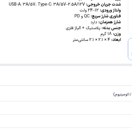
همزمان دو
شدت جریان خروجی:
USB-A: 3A/5V، Type-C: 3A/5V–2.5A/12V
دستگاه، م
ولتاژ ورودی:
12–24 ولت
هوشمند در 
فناوری شارژ سریع:
QC و PD
شارژ همزمان:
دارد
نوسان ولتاژ
جنس بدنه:
پلاستیک + آلیاژ فلزی
شدن
وزن:
18 گرم
ابعاد:
4 × 2.1 × 2.1 سانتی‌متر