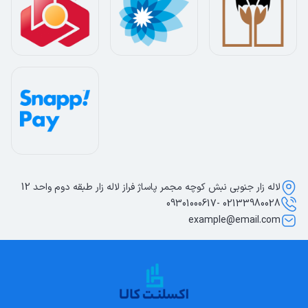
لاله زار جنوبی نبش کوچه مجمر پاساژ فراز لاله زار طبقه دوم واحد 12
02133980028 -09301000617
example@email.com