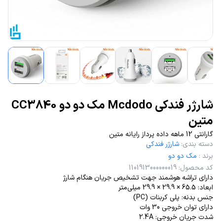
شارژر فندکی Mcdodo مک دو دو CC3840
متین
گارانتی 12 ماهه داده پرداز رایانه متین
دسته بندی
:
شارژر فندکی
برند
:
مک دو دو
کد محصول
:
1101913000000019
دارای تراشه هوشمند جهت تشخیص جریان هنگام شارژ
ابعاد: 65.5 × 29.9 × 29.9 میلی‌متر
جنس بدنه: پلی کربنات (PC)
دارای توان خروجی 30 وات
شدت جریان خروجی: 2.4A