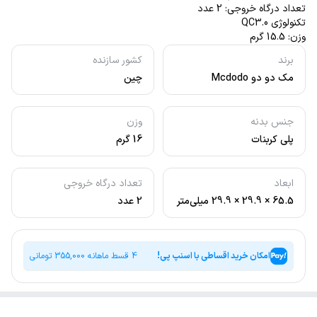
تعداد درگاه خروجی: 2 عدد
تکنولوژی QC3.0
وزن: 15.5 گرم
برند
کشور سازنده
مک دو دو Mcdodo
چین
جنس بدنه
وزن
پلی کربنات
16 گرم
ابعاد
تعداد درگاه خروجی
65.5 × 29.9 × 29.9 میلی‌متر
2 عدد
امکان خرید اقساطی با اسنپ پی!
4 قسط ماهانه
355,000
تومانی