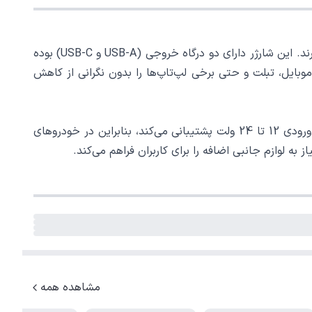
شارژر فندکی الدینیو مدل C103 یک محصول باکیفیت و حرفه‌ای برای افرادی است که به یک شارژر سریع و مطمئن در خودرو نیاز دارند. این شارژر دارای دو درگاه خروجی (USB-A و USB-C) بوده
موبایل، تبلت و حتی برخی لپ‌تاپ‌ها را بدون نگرانی از کاهش
از نظر طراحی، الدینیو C103 با بدنه‌ای از پلی‌کربنات نسوز ساخته شده که مقاومت بالایی در برابر حرارت و ضربه دارد. این شارژر از ورودی 12 تا 24 ولت پشتیبانی می‌کند، بنابراین در خودروهای
مشاهده همه