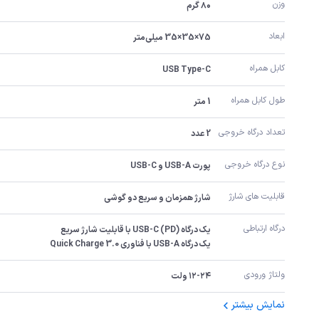
وزن
۸۰ گرم
ابعاد
75×35×35 میلی‌متر
کابل همراه
USB Type-C
طول کابل همراه
1 متر
تعداد درگاه خروجی
2 عدد
نوع درگاه خروجی
پورت USB-A و USB-C
قابلیت های شارژ
شارژ همزمان و سریع دو گوشی
درگاه ارتباطی
یک درگاه USB-A با فناوری Quick Charge 3.0
ولتاژ ورودی
۱۲-۲۴ ولت
نمایش بیشتر