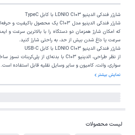
شارژر فندکی الدینیو LDNIO C103 با کابل TypeC
که امکان شارژ همزمان دو دستگاه را با بالاترین سرعت و ایمن
سرعت یا داغ شدن بیش از حد، به راحتی شارژ کنید.
شارژر فندکی الدینیو LDNIO C103 با کابل USB-C
سواری، وانت، کامیون و سایر وسایل نقلیه قابل استفاده است. همچنین، با کابل USB Type-C همراه خود، یک تجربه کامل و بدون نیاز به لوازم جان
نمایش بیشتر
لیست محصولات