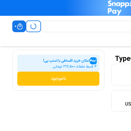
0
امکان خرید اقساطی با اسنپ پی!
4 قسط ماهانه
317,500
تومانی
ناموجود
وز
US