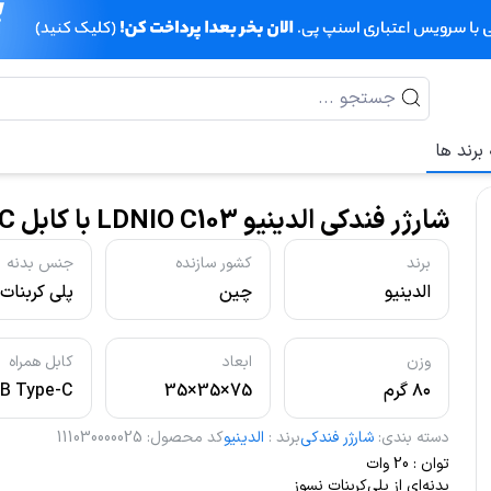
برند ها
شارژر فندکی الدینیو LDNIO C103 با کابل TypeC
برند
کشور سازنده
جنس بدنه
الدینیو
چین
پلی کربنات
باکیفیت نس
وزن
ابعاد
کابل همراه
۸۰ گرم
75×35×35
B Type-C
میلی‌متر
دسته بندی
:
شارژر فندکی
برند
:
الدینیو
کد محصول
:
111030000025
توان : 20 وات
بدنه‌ای از پلی‌کربنات نسوز