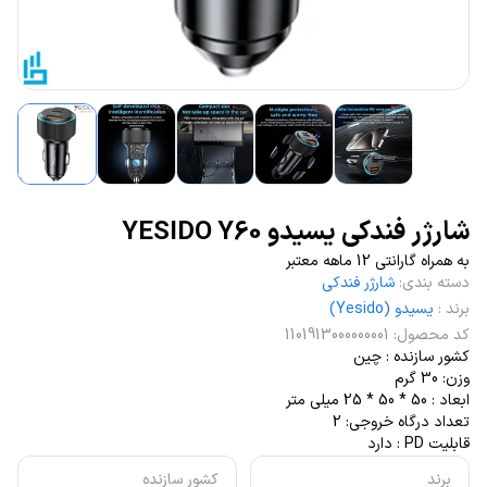
شارژر فندکی یسیدو YESIDO Y60
به همراه گارانتی 12 ماهه معتبر
دسته بندی
:
شارژر فندکی
برند
:
یسیدو (Yesido)
کد محصول
:
1101913000000001
کشور سازنده : چین
وزن: 30 گرم
ابعاد : 50 * 50 * 25 میلی متر
تعداد درگاه خروجی: 2
قابلیت PD : دارد
برند
کشور سازنده