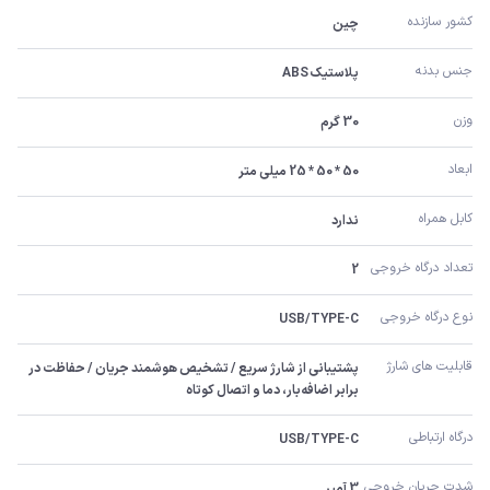
کشور سازنده
چین
جنس بدنه
پلاستیک ABS
وزن
30 گرم
ابعاد
50 * 50 * 25 میلی متر
کابل همراه
ندارد
تعداد درگاه خروجی
2
نوع درگاه خروجی
USB/TYPE-C
قابلیت های شارژ
پشتیبانی از شارژ سریع / تشخیص هوشمند جریان / حفاظت در 
برابر اضافه‌بار، دما و اتصال کوتاه
درگاه ارتباطی
USB/TYPE-C
شدت جریان خروجی
3 آمپر