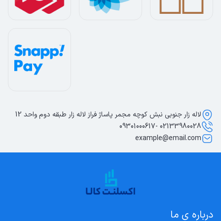
لاله زار جنوبی نبش کوچه مجمر پاساژ فراز لاله زار طبقه دوم واحد 12
02133980028 -09301000617
example@email.com
درباره ی ما