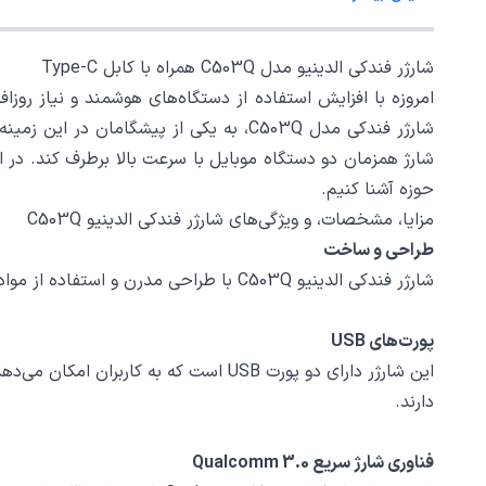
شارژر فندکی الدینیو مدل C503Q همراه با کابل Type-C
امروزه با افزایش استفاده از دستگاه‌های هوشمند و نیاز رو
حوزه آشنا کنیم.
مزایا، مشخصات، و ویژگی‌های شارژر فندکی الدینیو C503Q
طراحی و ساخت
شارژر فندکی الدینیو C503Q با طراحی مدرن و استفاده از مواد با کیفیت مانند پلاستیک ABS و آلومینیوم، به‌طور همزمان زیبایی و مقاومت را در اختیار کاربران قرار می‌دهد.
پورت‌های USB
این شارژر دارای دو پورت USB است که 
دارند.
فناوری شارژ سریع Qualcomm 3.0