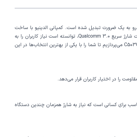
ودرو به یک ضرورت تبدیل شده است. کمپانی الدینیو با ساخت
شارژر فندکی مدل C503Q، به یکی از پیشگامان در این زمینه تبدیل شده است. این شارژر فندکی با داشتن دو پورت USB و قابلیت شارژ سریع Qualcomm 3.0، توانسته است نیاز کاربران را به
شارژ همزمان دو دستگاه موبایل با سرعت بالا برطرف کند. در ادامه به بررسی ویژگی‌ها، مزایا و مشخصات فنی شارژر فندکی الدینیو C503Q می‌پردازیم تا شما را با یکی از بهترین انتخاب‌ها در این
ژگی بسیار مناسب برای کسانی است که نیاز به شارژ همزمان چندین دستگاه