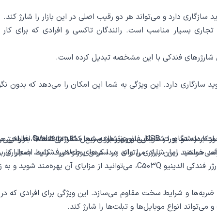
اری بسیار مناسب است. رانندگان تاکسی و افرادی که برای کار از خ
ی الدینیو C503Q با تمامی دستگاه‌های iOS و اندروید سازگاری دارد. این ویژگی به شما این امکان
اربردی نیز است. در شب و در تاریکی، این نورها به شما کمک می‌کنند تا به ر
می‌خواهید زمان زیادی را برای پیدا کردن پورت صرف کنید، بسیار کار
آمد هستند. این شارژر می‌تواند در سفرهای طولانی، شرایط اضطراری،
یبایی و کارایی خودرو خود بیافزایید.
وم، این شارژر را در برابر ضربه‌ها و شرایط سخت مقاوم می‌سازد. این ویژگی برا