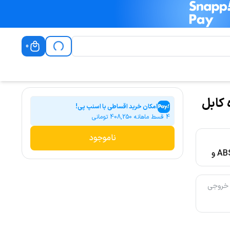
0
C50 به همراه کابل
امکان خرید اقساطی با اسنپ پی!
4 قسط ماهانه
408,250
تومانی
ناموجود
پلاستیک ABS و
 خروجی