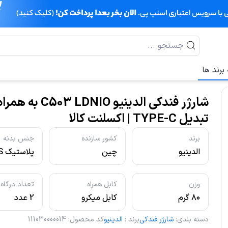
برند ها
شارژر فندکی الدینیو 3 LDNIO
تبدیل TYPE-C | اکسلنت کالا
برند
کشور سازنده
جنس بدنه
الدینیو
چین
آلومینیوم
وزن
کابل همراه
تعداد درگاه
۸۰ گرم
کابل میکرو
2 عدد
دسته بندی
:
شارژر فندکی
برند
:
الدینیو
کد محصول
:
111030000014