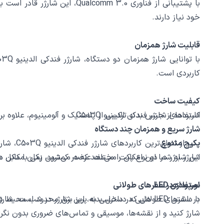
با پشتیبانی از فناوری m 3.0
خود نیاز دارند.
قابلیت شارژ همزمان
کاربردی است.
کیفیت ساخت
کاربردهای شارژر فندکی الدینیو C503Q
استفاده از جنس بدنه ترکیبی از پلاستیک و آلومینیوم، علاوه بر مقاومت، به شارژر فندکی الدینیو C503Q زیبایی خاصی هم می
شارژ سریع و همزمان چند دستگاه
پکیج متنوع
این شارژر در دو نوع پکت مختلف عرضه می‌شود، یکی با کابل میکرو USB و دیگری با کابل تایپ سی، که به کاربران امکان انتخاب بسته مورد نظرشان
شارژر به شما این امکان را می‌دهد که در کمترین زمان ممکن دس
نورپردازی LED
استفاده در سفرهای طولانی
با داشتن LED هایی در داخل بدنه، این شارژر در شب محیط داخل خودرو را زیبا و جذاب می‌کند و تجربه‌ای بی‌نظیر برای کاربران به ارمغان می‌آورد.
شارژ کنید و از نقشه‌ها، موسیقی و تماس‌های ضروری بدون نگرا