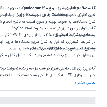
قابلیت Auto-ID
آیا استفاده از فناوری شارژ سریع Qualcomm 3.0 به باتری دستگاه آسیب می‌زند؟
خیر، فناوری Qualcomm 3.0 به طور هوشمند جریان و ولتاژ مورد نیاز دستگاه را تنظیم می‌کند تا شارژ بهینه و بدون آسیب به باتری انجام شود.
شارژر فندکی ا
شارژ دستگاه‌ها به صورت بهینه و بدون آسیب به باتری انجام ش
آیا می‌توان از این شارژر در تمامی خودروها استفاده کرد؟
بله، شارژر فندکی الدینیو C503Q با ولتاژ ورودی 12-24V کار می‌کند که در تمامی خودروهای سبک و سنگین قابل استفاده است.
استفاده در شرایط اضطراری
در شرایط اضطراری که نیاز به شارژ سریع دستگاه‌ها دارید، ای
چه نوع کابلی همراه با شارژر ارائه می‌شود؟
همیشه در مواقع ضروری باتری دستگاه‌های شما پر است.
این شارژر در دو نوع پکت عرضه می‌شود؛ یکی شامل کابل میکرو USB و دیگری شامل کابل تایپ سی. شما می‌توانید بسته مورد نظر خود را انتخاب ک
آیا نورپردازی LED داخلی شارژر در شب مزاحم راننده نخواهد بود؟
خیر، نورپردازی LED به گونه‌ای طراحی شده است که تنها فضای داخلی خودرو را به طور ملایم روشن کند و مزاحمتی برای راننده ایجاد نکند.
نمایش بیشتر