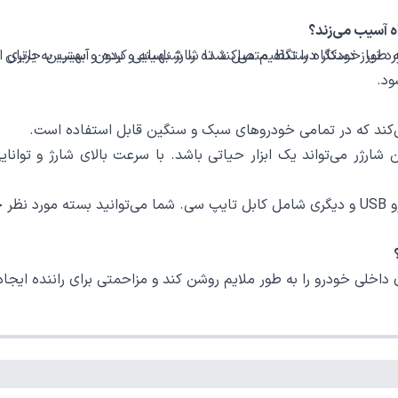
لدینیو C503Q دارای قابلیت Auto-ID است که به طور خودکار دستگاه متصل شده را شناسایی ک
ود.
ن شارژر می‌تواند یک ابزار حیاتی باشد. با سرعت بالای شارژ و توا
نید.