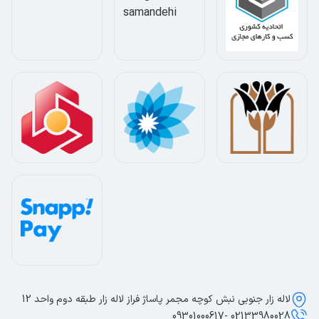
لاله زار جنوبی نبش کوچه مجمر پاساژ فراز لاله زار طبقه دوم واحد 12
02133980028 -09301000617