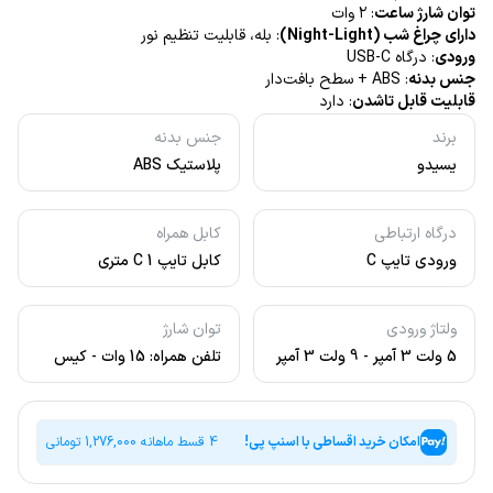
توان شارژ ساعت
: ۲ وات
دارای چراغ شب (Night-Light)
: بله، قابلیت تنظیم نور
ورودی
: درگاه USB-C
جنس بدنه
: ABS + سطح بافت‌دار
قابلیت قابل تاشدن
: دارد
برند
جنس بدنه
یسیدو
پلاستیک ABS
درگاه ارتباطی
کابل همراه
ورودی تایپ C
کابل تایپ C 1 متری
ولتاژ ورودی
توان شارژ
5 ولت 3 آمپر - 9 ولت 3 آمپر
تلفن همراه: 15 وات - کیس
هندزفری: 5 وات - ساعت
هوشمند: 2 وات
امکان خرید اقساطی با اسنپ پی!
4 قسط ماهانه
1,276,000
تومانی