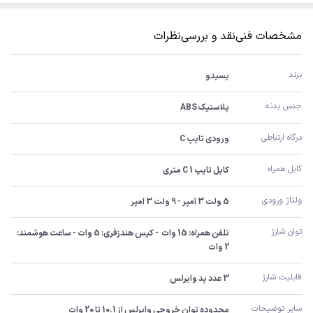
مشخصات فنی
نقد و بررسی
نظرات
برند
یسیدو
جنس بدنه
پلاستیک ABS
درگاه ارتباطی
ورودی تایپ C
کابل همراه
کابل تایپ C 1 متری
ولتاژ ورودی
5 ولت 3 آمپر - 9 ولت 3 آمپر
توان شارژ
تلفن همراه: 15 وات  - کیس هندزفری: 5 وات - ساعت هوشمند: 
2 وات
قابلیت شارژ
3 عدد پد وایرلس
سایر توضیحات
محدوده توان خروجی وایرلس از 10.1 تا 20 وات