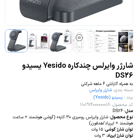
شارژر وایرلس چندکاره Yesido یسیدو
DS26
به همراه گارانتی 6 ماهه شرکتی
دسته بندی
:
شارژر وایرلس
برند
:
یسیدو (Yesido)
کد محصول
:
1101914000000018
مدل
: DS26
نوع محصول
: شارژر وایرلس رومیزی «۳ کاره» (گوشی هوشمند + ساعت
هوشمند + ایرپاد/هدفون)
توان شارژ گوشی
: ۱۵ وات
توان شارژ ایرپاد
: ۳ وات