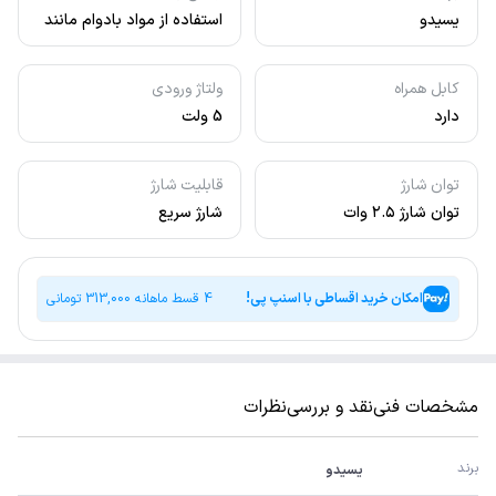
یسیدو
استفاده از مواد بادوام مانند
PC و Zink Alloy
کابل همراه
ولتاژ ورودی
دارد
5 ولت
توان شارژ
قابلیت شارژ
توان شارژ ۲.۵ وات
شارژ سریع
امکان خرید اقساطی با اسنپ پی!
4 قسط ماهانه
313,000
تومانی
مشخصات فنی
نقد و بررسی
نظرات
برند
یسیدو