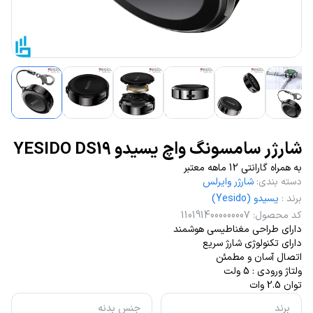
شارژر سامسونگ واچ یسیدو YESIDO DS19
به همراه گارانتی 12 ماهه معتبر
دسته بندی
:
شارژر وایرلس
برند
:
یسیدو (Yesido)
کد محصول
:
1101914000000007
دارای طراحی مغناطیسی هوشمند
دارای تکنولوژی شارژ سریع
اتصال آسان و مطمئن
ولتاژ ورودی : 5 ولت
توان 2.5 وات
برند
جنس بدنه