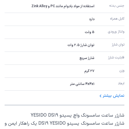
جنس بدنه
استفاده از مواد بادوام مانند PC و Zink Alloy
کابل همراه
دارد
ولتاژ ورودی
5 ولت
توان شارژ
توان شارژ ۲.۵ وات
قابلیت شارژ
شارژ سریع
وزن
۲۷ گرم
ابعاد
۴x۴x۱ سانتی متر
نمایش بیشتر
شارژر ساعت سامسونگ واچ یسیدو YESIDO DS19
شارژر ساعت سامسونگ یسیدو DS19 YESIDO یک راهکار ایمن و