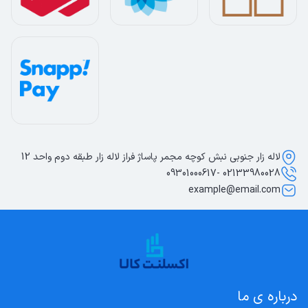
لاله زار جنوبی نبش کوچه مجمر پاساژ فراز لاله زار طبقه دوم واحد 12
02133980028 -09301000617
example@email.com
درباره ی ما