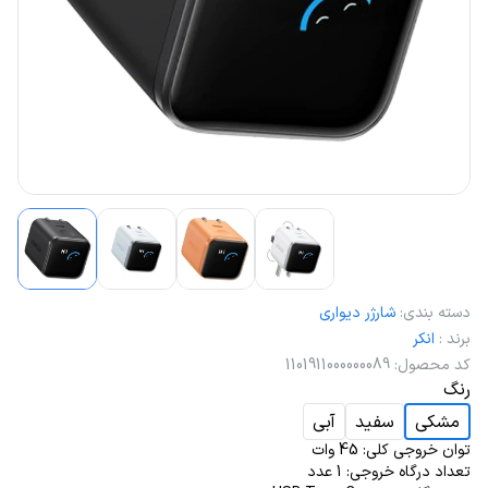
دسته بندی
:
شارژر دیواری
برند
:
انکر
کد محصول
:
1101911000000089
رنگ
مشکی
سفید
آبی
توان خروجی کلی: 45 وات
تعداد درگاه خروجی: 1 عدد