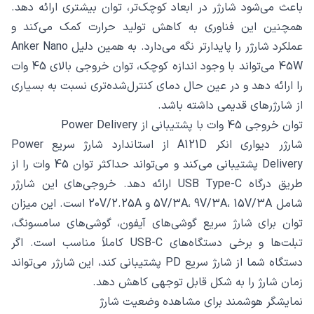
باعث می‌شود شارژر در ابعاد کوچک‌تر، توان بیشتری ارائه دهد.
همچنین این فناوری به کاهش تولید حرارت کمک می‌کند و
عملکرد شارژر را پایدارتر نگه می‌دارد. به همین دلیل Anker Nano
45W می‌تواند با وجود اندازه کوچک، توان خروجی بالای 45 وات
را ارائه دهد و در عین حال دمای کنترل‌شده‌تری نسبت به بسیاری
از شارژرهای قدیمی داشته باشد.
توان خروجی 45 وات با پشتیبانی از Power Delivery
شارژر دیواری انکر A121D از استاندارد شارژ سریع Power
Delivery پشتیبانی می‌کند و می‌تواند حداکثر توان 45 وات را از
طریق درگاه USB Type-C ارائه دهد. خروجی‌های این شارژر
شامل 5V/3A، 9V/3A، 15V/3A و 20V/2.25A است. این میزان
توان برای شارژ سریع گوشی‌های آیفون، گوشی‌های سامسونگ،
تبلت‌ها و برخی دستگاه‌های USB-C کاملاً مناسب است. اگر
دستگاه شما از شارژ سریع PD پشتیبانی کند، این شارژر می‌تواند
زمان شارژ را به شکل قابل توجهی کاهش دهد.
نمایشگر هوشمند برای مشاهده وضعیت شارژ