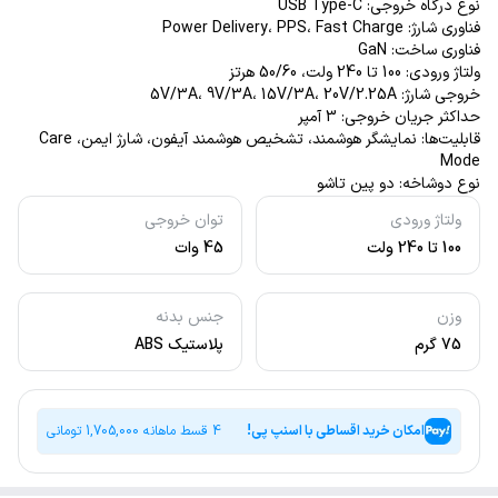
نوع درگاه خروجی: USB Type-C
فناوری شارژ: Power Delivery، PPS، Fast Charge
فناوری ساخت: GaN
ولتاژ ورودی: 100 تا 240 ولت، 50/60 هرتز
خروجی شارژ: 5V/3A، 9V/3A، 15V/3A، 20V/2.25A
حداکثر جریان خروجی: 3 آمپر
قابلیت‌ها: نمایشگر هوشمند، تشخیص هوشمند آیفون، شارژ ایمن، Care
Mode
نوع دوشاخه: دو پین تاشو
ولتاژ ورودی
توان خروجی
100 تا 240 ولت
45 وات
وزن
جنس بدنه
75 گرم
پلاستیک ABS
امکان خرید اقساطی با اسنپ پی!
4 قسط ماهانه
1,705,000
تومانی