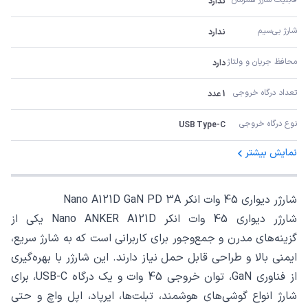
ندارد
شارژ بی‌سیم
ندارد
محافظ جریان و ولتاژ
دارد
تعداد درگاه خروجی
1 عدد
نوع درگاه خروجی
USB Type-C
نمایش بیشتر
شارژر دیواری 45 وات انکر Nano A121D GaN PD 3A
شارژر دیواری 45 وات انکر Nano ANKER A121D یکی از
گزینه‌های مدرن و جمع‌وجور برای کاربرانی است که به شارژ سریع،
ایمنی بالا و طراحی قابل حمل نیاز دارند. این شارژر با بهره‌گیری
از فناوری GaN، توان خروجی 45 وات و یک درگاه USB-C، برای
شارژ انواع گوشی‌های هوشمند، تبلت‌ها، ایرپاد، اپل واچ و حتی