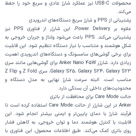
محصولات USB-C نیز عملکرد شارژ عادی و سریع خود را حفظ
می‌کند.
پشتیبانی از PPS و شارژ سریع دستگاه‌های اندرویدی
علاوه بر Power Delivery، این شارژر از فناوری PPS نیز
پشتیبانی می‌کند. PPS باعث می‌شود ولتاژ و جریان خروجی به
شکل هوشمند و متناسب با نیاز دستگاه تنظیم شود. این قابلیت
برای برخی گوشی‌های سامسونگ و دستگاه‌های اندرویدی اهمیت
زیادی دارد. شارژر Anker Nano 45W برای گوشی‌هایی مانند سری
Galaxy S25، Galaxy S24، Galaxy S23، سری Z Fold و Z Flip
مناسب است. البته سرعت شارژ نهایی به مدل دستگاه و
محدودیت‌های داخلی آن بستگی دارد.
حالت Care Mode برای محافظت از باتری
Anker در این شارژر از حالت Care Mode استفاده کرده است تا
فرآیند شارژ با دمای پایین‌تر و ایمنی بیشتر انجام شود. این
قابلیت با کنترل هوشمند دما و توان خروجی، به کاهش فشار
روی باتری کمک می‌کند. طبق اطلاعات محصول، این فناوری با