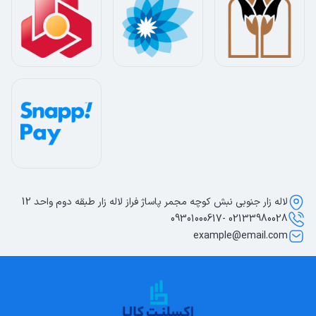
لاله زار جنوبی نبش کوچه مجمر پاساژ فراز لاله زار طبقه دوم واحد 12
02133980028 -09301000617
example@email.com