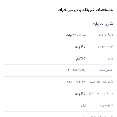
مشخصات فنی
نقد و بررسی
نظرات
شارژر دیواری
ولتاژ ورودی
100 تا 240 ولت
توان خروجی
45 وات
وزن
75 گرم
جنس بدنه
پلاستیک ABS
تکنولوژی های شارژ
PD، PPS، GaN
حداکثر سرعت شارژ
45 وات
شارژ سریع
دارد
قابلیت شارژ همزمان