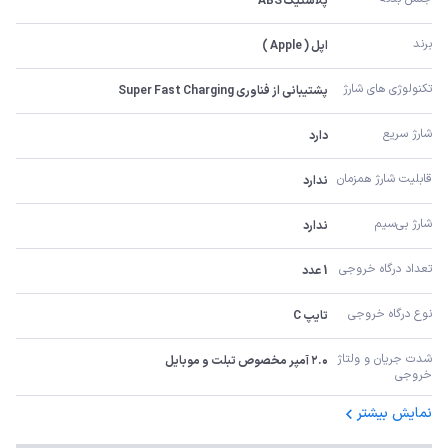
پلاستیک ABS
برند
اپل ( Apple )
تکنولوژی های شارژ
پشتیبانی از فناوری Super Fast Charging
شارژ سریع
دارد
قابلیت شارژ همزمان
ندارد
شارژ بی‌سیم
ندارد
تعداد درگاه خروجی
1 عدد
نوع درگاه خروجی
تایپ C
شدت جریان و ولتاژ 
۲.۰ آمپر مخصوص تبلت و موبایل
خروجی
نمایش بیشتر