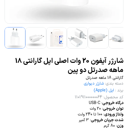
شارژر آیفون 20 وات اصلی اپل گارانتی 18
ماهه صدرتل دو پین
گارانتی 18 ماهه صدرتل
دسته بندی
:
شارژر دیواری
برند
:
اپل (Apple)
کد محصول
:
1101911000000064
درگاه خروجی
: USB-C
توان خروجی
: 20 وات
ولتاژ ورودی
: 100 تا 240 ولت
شدت جریان خروجی
: 3 آمپر
وزن
: 80 گرم