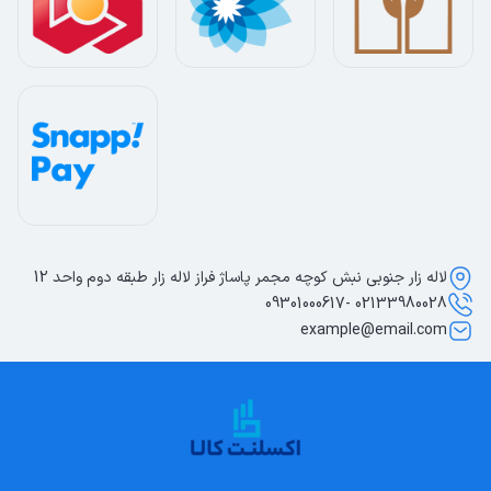
لاله زار جنوبی نبش کوچه مجمر پاساژ فراز لاله زار طبقه دوم واحد 12
02133980028 -09301000617
example@email.com