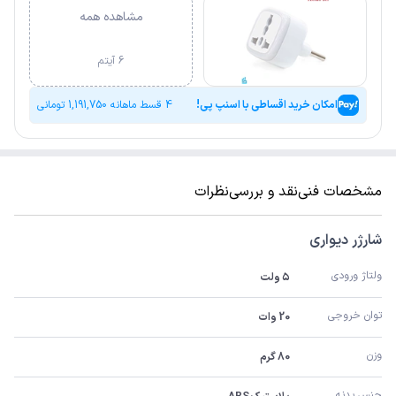
مشاهده همه
6 آیتم
امکان خرید اقساطی با اسنپ پی!
4 قسط ماهانه
1,191,750
تومانی
مشخصات فنی
نقد و بررسی
نظرات
شارژر دیواری
ولتاژ ورودی
۵ ولت
توان خروجی
20 وات
وزن
80 گرم
جنس بدنه