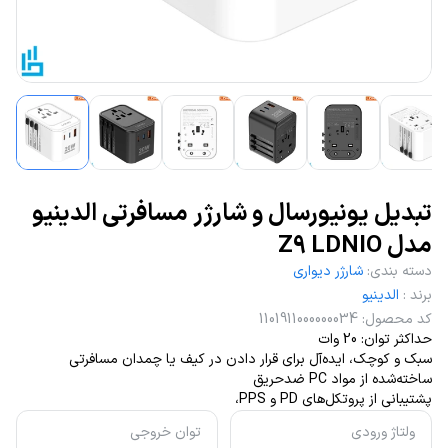
تبدیل یونیورسال و شارژر مسافرتی الدینیو
مدل Z9 LDNIO
دسته بندی
:
شارژر دیواری
برند
:
الدینیو
کد محصول
:
1101911000000034
حداکثر توان: 20 وات
سبک و کوچک، ایده‌آل برای قرار دادن در کیف یا چمدان مسافرتی
ساخته‌شده از مواد PC ضدحریق
پشتیبانی از پروتکل‌های PD و PPS،
ولتاژ ورودی
توان خروجی