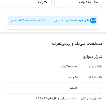
100 - 250 ولت
20 وات
امکان خرید اقساطی با اسنپ پی!
4 قسط ماهانه
833,000
تومانی
مشخصات فنی
نقد و بررسی
نظرات
شارژر دیواری
ولتاژ ورودی
100 - 250 ولت
توان خروجی
20 وات
برند
الدینیو
تکنولوژی های شارژ
با پشتیبانی از پروتکل‌های PD و PPS