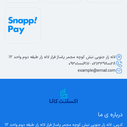
لاله زار جنوبی نبش کوچه مجمر پاساژ فراز لاله زار طبقه دوم واحد 12
02133980028 -09301000617
example@email.com
درباره ی ما
آدرس: لاله زار جنوبی نبش کوچه مجمر پاساژ فراز لاله زار طبقه دوم واحد 12