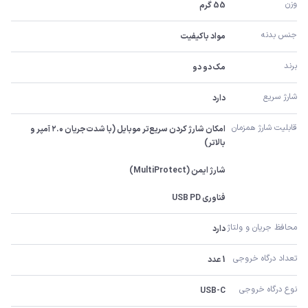
وزن
55 گرم
جنس بدنه
مواد باکیفیت
برند
مک دو دو
شارژ سریع
دارد
قابلیت شارژ همزمان
امکان شارژ کردن سریع‌تر موبایل (با شدت‌جریان ۲.۰ آمپر و 
فناوری USB PD
محافظ جریان و ولتاژ
دارد
تعداد درگاه خروجی
1 عدد
نوع درگاه خروجی
USB-C