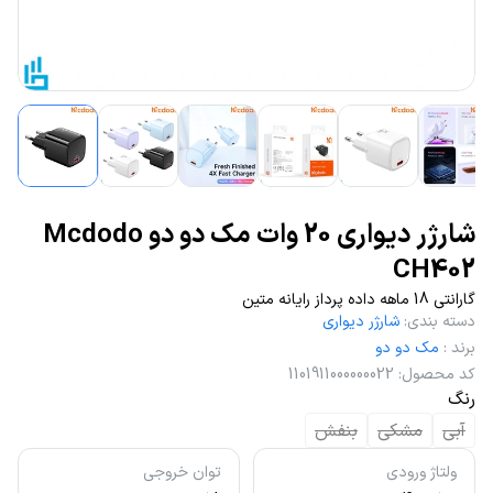
شارژر دیواری 20 وات مک دو دو Mcdodo
CH402
گارانتی 18 ماهه داده پرداز رایانه متین
دسته بندی
:
شارژر دیواری
برند
:
مک دو دو
کد محصول
:
1101911000000022
رنگ
آبی
مشکی
بنفش
ولتاژ ورودی
توان خروجی