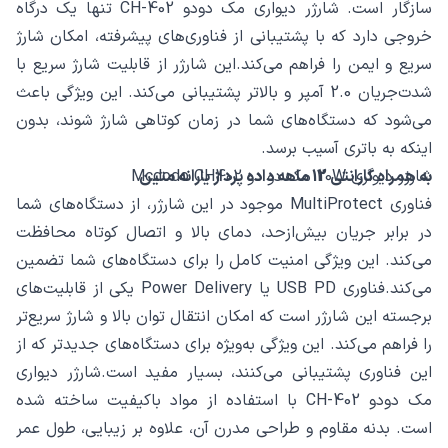
سازگار است. شارژر دیواری مک دودو CH-402 تنها یک درگاه
خروجی دارد که با پشتیبانی از فناوری‌های پیشرفته، امکان شارژ
سریع و ایمن را فراهم می‌کند.این شارژر از قابلیت شارژ سریع با
شدت‌جریان 2.0 آمپر و بالاتر پشتیبانی می‌کند. این ویژگی باعث
می‌شود که دستگاه‌های شما در زمان کوتاهی شارژ شوند، بدون
اینکه به باتری آسیب برسد.
شارژر دیواری 20W مک دو دو Mcdodo CH402
به همراه گارانتی 12 ماهه داده پرداز یارانه متین
فناوری MultiProtect موجود در این شارژر، از دستگاه‌های شما
در برابر جریان بیش‌ازحد، دمای بالا و اتصال کوتاه محافظت
می‌کند. این ویژگی امنیت کامل را برای دستگاه‌های شما تضمین
می‌کند.فناوری USB PD یا Power Delivery یکی از قابلیت‌های
برجسته این شارژر است که امکان انتقال توان بالا و شارژ سریع‌تر
را فراهم می‌کند. این ویژگی به‌ویژه برای دستگاه‌های جدیدتر که از
این فناوری پشتیبانی می‌کنند، بسیار مفید است.شارژر دیواری
مک دودو CH-402 با استفاده از مواد باکیفیت ساخته شده
است. بدنه مقاوم و طراحی مدرن آن، علاوه بر زیبایی، طول عمر