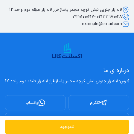
لاله زار جنوبی نبش کوچه مجمر پاساژ فراز لاله زار طبقه دوم واحد 12
02133980028 -09301000617
example@email.com
درباره ی ما
آدرس: لاله زار جنوبی نبش کوچه مجمر پاساژ فراز لاله زار طبقه دوم واحد 12
تلگرام
واتساپ
اینستاگرام
ناموجود