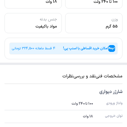
100 تا 240 ولت
18 وات
وزن
جنس بدنه
55 گرم
مواد باکیفیت
امکان خرید اقساطی با اسنپ پی!
4 قسط ماهانه
324,500
تومانی
مشخصات فنی
نقد و بررسی
نظرات
شارژر دیواری
ولتاژ ورودی
100 تا 240 ولت
توان خروجی
18 وات