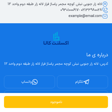
لاله زار جنوبی نبش کوچه مجمر پاساژ فراز لاله زار طبقه دوم واحد 12
02133980028 -09301000617
example@email.com
درباره ی ما
آدرس: لاله زار جنوبی نبش کوچه مجمر پاساژ فراز لاله زار طبقه دوم واحد 12
تلگرام
واتساپ
اینستاگرام
ناموجود