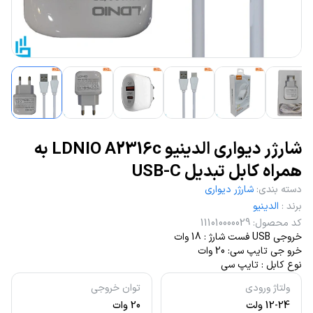
شارژر دیواری الدینیو LDNIO A2316c به
همراه کابل تبدیل USB-C
دسته بندی
:
شارژر دیواری
برند
:
الدینیو
کد محصول
:
111010000029
خروجی USB فست شارژ : 18 وات
خرو جی تایپ سی: 20 وات
نوع کابل : تایپ سی
ولتاژ ورودی
توان خروجی
12-24 ولت
20 وات