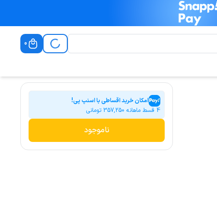
0
امکان خرید اقساطی با اسنپ پی!
4 قسط ماهانه
357,250
تومانی
ناموجود