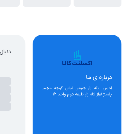
دنبال
درباره ی ما
آدرس: لاله زار جنوبی نبش کوچه مجمر 
پاساژ فراز لاله زار طبقه دوم واحد 12