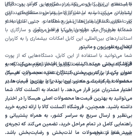
با استفاده از این کابل، می‌توانید دستگاه‌هایی که از پورت USB
قابلیت‌های بی‌نظیر خود، یک ابزار ضروری و کارآمد در دنیای
پشتیبانی می‌کنند را به لپ‌تاپ یا کامپیوتر خود متصل کنید. این
ارتباطات مدرن است. با سازگاری با تمامی دستگاه‌های دارای
کار امکان انتقال فایل‌ها، شارژ دستگاه و حتی استفاده از
پورت لایتنینگ، قابلیت انتقال سریع اطلاعات، جنس کابل بافته
دستگاه به عنوان یک درایو خارجی را فراهم می‌آورد.
شده با طول 2 متر، طراحی باریک و قابل حمل و سازگاری با
استانداردهای بین‌المللی، این کابل امکانات بیشماری را به کاربران
ارائه می‌دهد.
اتصال به تلویزیون و مانیتور
شما می‌توانید با استفاده از این کابل، دستگاه‌هایی که از پورت
USB پشتیبانی می‌کنند را به تلویزیون یا مانیتور متصل کرده و
فروشگاه پخش عمده اکسلنت کالا با افتخار اعلام می‌کند که به
تصویر و صدا را به صورت دیجیتال انتقال دهید. این کار برای
عنوان یکی از بزرگترین پخش کنندگان عمده محصولات هیسکا،
مشاهده فیلم‌ها، عکس‌ها، ویدیوها و اجرای بازی‌ها بسیار مفید
محصولات با کیفیت و معتبر این برند را با بهترین قیمت‌ها در
است.
اختیار مشتریان عزیز قرار می‌دهد. با اعتماد به اکسلنت کالا، شما
می‌توانید به بهترین قیمت‌ها محصولات اصلی هیسکا را در اختیار
داشته باشید. همچنین، فروشگاه اکسلنت کالا با ارائه تجربه خرید
بی‌نظیر و ارسال سریع به سراسر کشور، به همراه پشتیبانی و
راهنمایی کامل در تمام مراحل خرید، تضمین می‌کند که تجربه‌ی
پرسش‌های متداول
خرید شما از محصولات ما لذت‌بخش و رضایت‌بخش باشد.