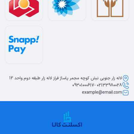
لاله زار جنوبی نبش کوچه مجمر پاساژ فراز لاله زار طبقه دوم واحد 12
02133980028 -09301000617
example@email.com