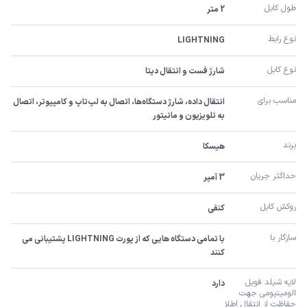
طول کابل
2 متر
نوع رابط
LIGHTNING
نوع کابل
شارژ فست و انتقال دیتا
مناسب برای
انتقال داده، شارژ دستگاه‌ها، اتصال به لپ‌تاپ و کامپیوتر، اتصال 
به تلویزیون و مانیتور
برند
هیسکا
حداکثر جریان
3 آمپر
روکش کابل
کنفی
سازگار با
با تمامی دستگاه هایی که از پورت LIGHTNING پشتیبانی می 
کنند
لایه شیلد فویل 
دارد
الومینیومی جهت 
حفاظت از انتقال اطلا