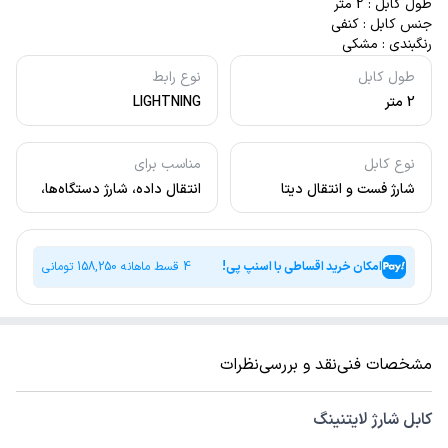
طول کابل : 2 متر
جنس کابل : کنفی
رنگبندی : مشکی
طول کابل
نوع رابط
2 متر
LIGHTNING
نوع کابل
مناسب برای
شارژ فست و انتقال دیتا
انتقال داده، شارژ دستگاه‌ها،
اتصال به لپ‌تاپ و کامپیوتر،
اتصال به تلویزیون و مانیتور
امکان خرید اقساطی با اسنپ پی!
4 قسط ماهانه
158,250
تومانی
مشخصات فنی
نقد و بررسی
نظرات
کابل شارژ لایتنینگ