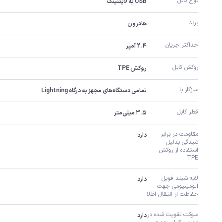
نوع کابل
USB به لایتنینگ
برند
هادرون
حداکثر جریان
2.4 آمپر
روکش کابل
روکش TPE
سازگار با
تمامی دستگاه‌های مجهز به درگاه Lightning
قطر کابل
۳.۵ میلی‌متر
مقاومت در برابر 
دارد
تنیدگی بدلیل 
استفاده از روکش 
TPE
لایه شیلد فویل 
دارد
الومینیومی جهت 
حفاظت از انتقال اطلا
سوکت تقویت شده در 
دارد