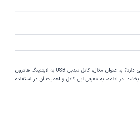
در دنیای امروزی پر از فناوری، کابل‌های شارژ و انتقال داده بازیابی ناپذیر از زندگی روزمره‌مان شده‌اند. اما چرا این ابزار ساده اهمیتی دارد؟ به عنوان مثال، کابل تبدیل USB به لایتنینگ هادرون
بهبود بخشد. در ادامه، به معرفی این کابل و اهمیت آن در استفاده