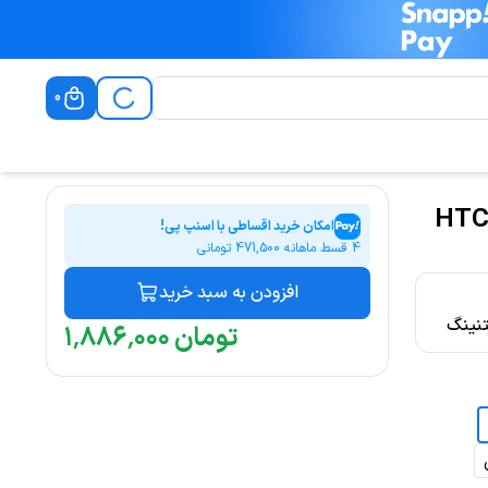
0
یل USB به لایتنینگ هادرون مدل HTC-
امکان خرید اقساطی با اسنپ پی!
4 قسط ماهانه
471,500
تومانی
افزودن به سبد خرید
تومان
۰۰۰
٬
۸۸۶
٬
۱