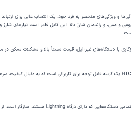
یل USB به لایتنینگ هادرون مدل HTC-A-L01 با ویژگی‌ها و ویژگی‌های منحصر به فرد خود، یک 
ری با دستگاه‌های غیر-اپل، قیمت نسبتاً بالا و مشکلات ممکن در مص