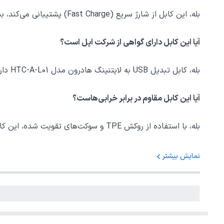
بله، این کابل از شارژ سریع (Fast Charge) پشتیبانی می‌کند، بنابراین می‌توانید دستگاه‌های خود را با سرعت بیشتری شارژ کنید.
آیا این کابل دارای گواهی از شرکت اپل است؟
بله، کابل تبدیل USB به لایتنینگ هادرون مدل HTC-A-L01 دارای گواهی MFI (Made For iPhone/iPod/iPad) از شرکت Apple است، که نشان می‌دهد این محصول توسط اپل تایید شده است.
آیا این کابل مقاوم در برابر خرابی‌هاست؟
بله، با استفاده از روکش TPE و سوکت‌های تقویت شده، این کابل مقاومت مکانیکی و الکترومغناطیسی بالایی دارد که به خرابی‌ها و آسیب‌های خارجی مقاومت می‌کند.
آیا می‌توان این کابل را برای انتقال داده استفاده کرد؟
نمایش بیشتر
بله، علاوه بر شارژ، این کابل قابلیت انتقال داده را نیز دارد، ب