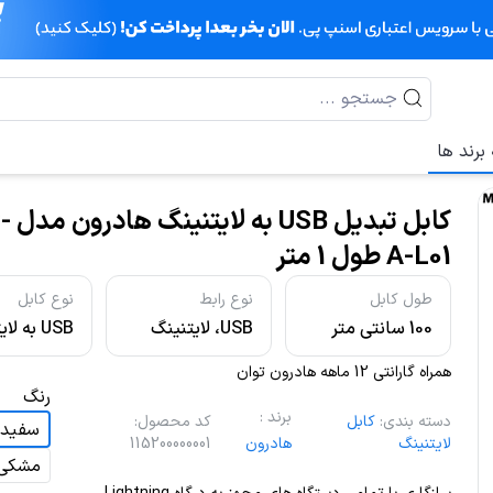
برند ها
کابل تبد
A-L01 طول 1 متر
طول کابل
نوع رابط
نوع کابل
100 سانتی متر
USB، لایتنینگ
USB به لایتنینگ
همراه گارانتی 12 ماهه هادرون توان
رنگ
برند
:
دسته بندی
:
کابل
کد محصول
:
سفید
لایتنینگ
115200000001
هادرون
مشکی