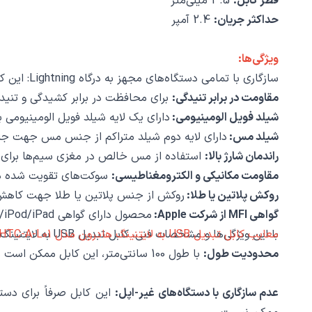
قطر کابل:
3.5 میلی‌متر
حداکثر جریان:
2.4 آمپر
ویژگی‌ها:
سازگاری با تمامی دستگاه‌های مجهز به درگاه Lightning: این کابل با همه دستگاه‌های اپل سازگار است، از جمله آیفون، آیپد، و آیپاد.
مقاومت در برابر تنیدگی:
برای محافظت در برابر کشیدگی و تنیدگی، از روکش TPE
شیلد فویل الومینیومی:
دارای یک لایه شیلد فویل الومینیومی 
شیلد مس:
دارای لایه دوم شیلد متراکم از جنس مس جهت جلوگ
راندمان شارژ بالا:
استفاده از مس خالص در مغزی سیم‌ها برای ا
مقاومت مکانیکی و الکترومغناطیسی:
سوکت‌های تقویت شده در 
روکش پلاتین یا طلا:
روکش از جنس پلاتین یا طلا جهت کاهش
گواهی MFI از شرکت Apple:
محصول دارای گواهی MFI (Made For iPhone/iPod/iPad) است که توسط شرکت Apple تایید شده است.
معایب کابل تبدیل USB به لایتنینگ هادرون مدل HTC-A-L01
با این ویژگی‌ها و مشخصات فنی، کابل تبدیل USB به لایتنینگ هادرون مدل HTC-A-L01 یک انتخاب ایده‌آل برای شارژ سریع و انتقال داده بدون هیچ نگرانی‌ای از نویزهای محیطی است.
محدودیت طول:
با طول 100 سانتی‌متر، این کابل ممکن است برای برخی موارد کاربردی محدودیت ایجاد کند، به خصوص در مواقعی که نیاز به فاصله بیشتری بین دستگاه و منبع انرژی وجود دارد.
عدم سازگاری با دستگاه‌های غیر-اپل: