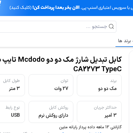
برند ها
کابل تبدیل شارژ مک دو دو o
CA2273 TypeC
برند
توان
طول کابل
مک دو دو
27 وات
3 متر
حداکثر جریان
روکش کابل
نوع رابط
3 آمپر
دارای روکش نرم
USB
TPE و سیلیکونی
گارانتی 12 ماهه داده پرداز رایانه متین