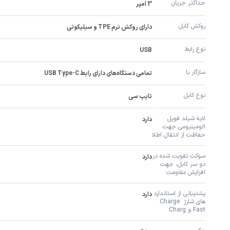
حداکثر جریان
3 آمپر
روکش کابل
دارای روکش نرم TPE و سیلیکونی
نوع رابط
USB
سازگار با
تمامی دستگاه‌های دارای رابط USB Type-C
نوع کابل
تایپ سی
لایه شیلد فویل 
دارد
الومینیومی جهت 
حفاظت از انتقال اطلا
سوکت تقویت شده در 
دارد
دو سر کابل، جهت 
افزایش مقاومت
پشتیبانی از استاندارد 
دارد
های شارژ Charge 
Fast و Charg