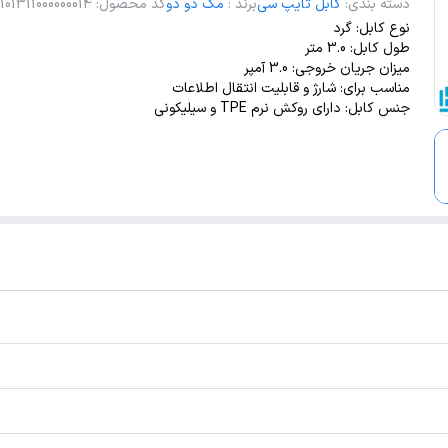
دسته بندی
:
کابل تایپ سی
برند
:
مک دو دو
کد محصول
:
1101311000000014
نوع کابل: گرد
طول کابل: 3.0 متر
میزان جریان خروجی: 3.0 آمپر
مناسب برای: شارژ و قابلیت انتقال اطلاعات
جنس کابل: دارای روکش نرم TPE و سیلیکونی