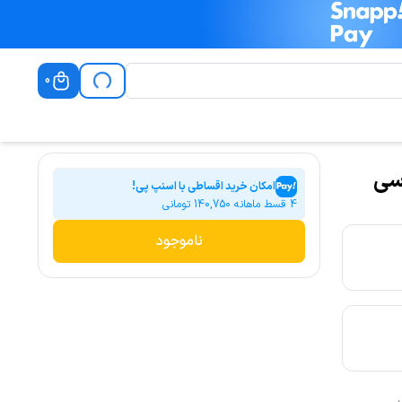
0
Mcdod تایپ سی
امکان خرید اقساطی با اسنپ پی!
4 قسط ماهانه
140,750
تومانی
ناموجود