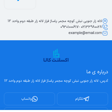
لاله زار جنوبی نبش کوچه مجمر پاساژ فراز لاله زار طبقه دوم واحد 12
02133980028 -09301000617
example@email.com
درباره ی ما
آدرس: لاله زار جنوبی نبش کوچه مجمر پاساژ فراز لاله زار طبقه دوم واحد 12
تلگرام
واتساپ