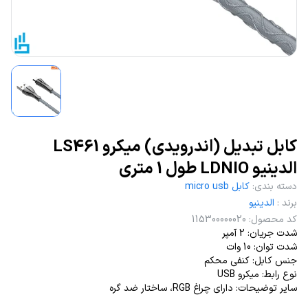
کابل تبدیل (اندرویدی) میکرو LS461
الدینیو LDNIO طول 1 متری
دسته بندی
:
کابل micro usb
برند
:
الدینیو
کد محصول
:
115300000020
شدت جریان: 2 آمپر
شدت توان: 10 وات
جنس کابل: کنفی محکم
نوع رابط: میکرو USB
سایر توضیحات: دارای چراغ RGB، ساختار ضد گره