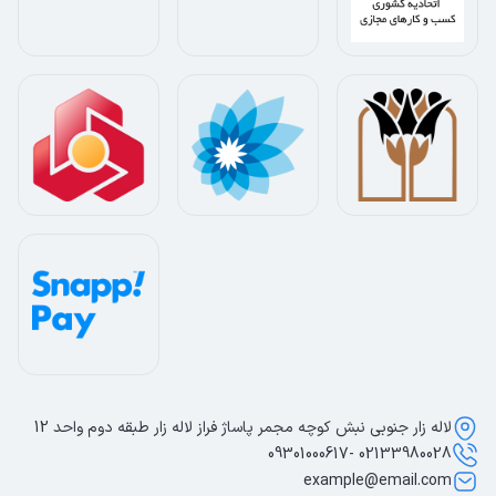
لاله زار جنوبی نبش کوچه مجمر پاساژ فراز لاله زار طبقه دوم واحد 12
02133980028 -09301000617
example@email.com