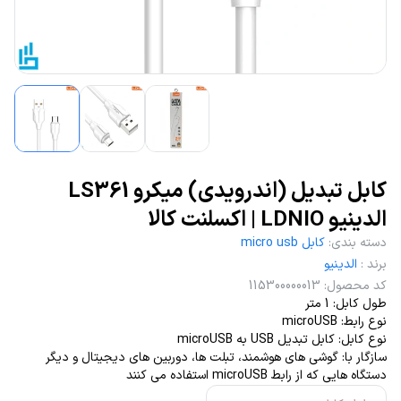
کابل تبدیل (اندرویدی) میکرو LS361
الدینیو LDNIO | اکسلنت کالا
دسته بندی
:
کابل micro usb
برند
:
الدینیو
کد محصول
:
115300000013
طول کابل: 1 متر
نوع رابط: microUSB
نوع کابل: کابل تبدیل USB به microUSB
سازگار با: گوشی های هوشمند، تبلت ها، دوربین های دیجیتال و دیگر
دستگاه هایی که از رابط microUSB استفاده می کنند