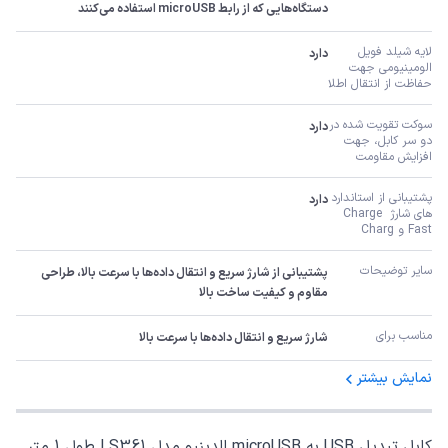
دستگاه‌هایی که از رابط microUSB استفاده می‌کنند
لایه شیلد فویل 
دارد
الومینیومی جهت 
حفاظت از انتقال اطلا
سوکت تقویت شده در 
دارد
دو سر کابل، جهت 
افزایش مقاومت
پشتیبانی از استاندارد 
دارد
های شارژ Charge 
Fast و Charg
سایر توضیحات
پشتیبانی از شارژ سریع و انتقال داده‌ها با سرعت بالا، طراحی 
مقاوم و کیفیت ساخت بالا
مناسب برای
شارژ سریع و انتقال داده‌ها با سرعت بالا
نمایش بیشتر
کابل تبدیل USB به microUSB الدینیو مدل LS361 طول 1 متر