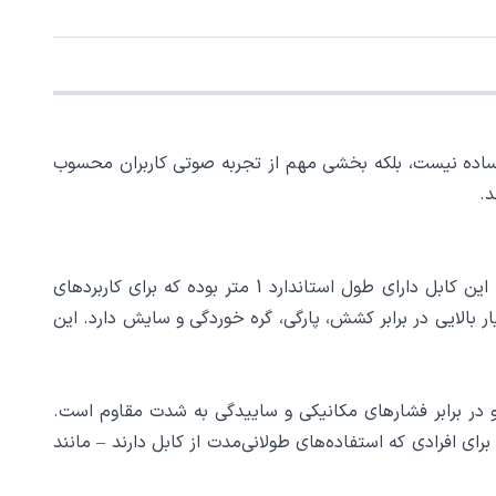
ه، انتخاب یک کابل AUX مطمئن و با دوام، دیگر یک انتخاب ساده نیست، بلکه بخشی مهم از تجربه صوتی کاربران محسوب
یکی از مهم‌ترین نقاط قوت کابل AUX هایکو استار مدل HS-A420، طراحی ظاهری مدرن در کنار مهندسی دقیق ساخت آن است. این کابل دارای طول استاندارد 1 متر بوده که برای کاربردهای
 مناسب است. روکش این کابل از جنس TPE تولید شده که مقاومت بسیار بالایی در برابر کشش، پارگی، گره خوردگی و سایش دارد. این
وم ساخته شده و در برابر فشارهای مکانیکی و ساییدگی به شدت مقاوم است.
رای افرادی که استفاده‌های طولانی‌مدت از کابل دارند – مانند