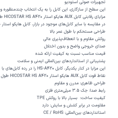
تجهیزات صوتی استودیو
این سطح از سازگاری، این کابل را به یک انتخاب چندمنظوره و
مزایای رقابتی کابل AUX هایکو استار HICOSTAR HS A420 طول 1 متر نسبت به رقبا
در مقایسه با سایر کابل‌های موجود در بازار، کابل هایکو استار HS-A420 مزایای رقابتی متعددی دارد که از جمله مهم‌ترین آن‌ها می‌توان به موارد زیر اشاره کرد:
طراحی مستحکم با طول عمر بالا
روکش مقاوم و با انعطاف‌پذیری عالی
صدای خروجی واضح و بدون اختلال
قیمت مناسب نسبت به کیفیت ارائه شده
پشتیبانی از استانداردهای بین‌المللی ایمنی و سلامت
این مزایا در کنار یکدیگر، کابل HS-A420 را در رده کابل‌های با ارزش خرید بالا قرار می‌دهند.
نقاط قوت کابل AUX هایکو استار HICOSTAR HS A420 طول 1 متر در یک نگاه
طراحی ظاهری: مدرن و مقاوم
رابط صدا: جک 3.5 میلی‌متری فلزی
کیفیت ساخت: بسیار بالا با روکش TPE
مقاومت در برابر کشش و سایش: دارد
استانداردهای بین‌المللی: CE / RoHS