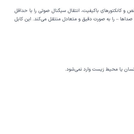
یفیت انتقال صدا است. کابل هایکو استار مدل HS-A420 با استفاده از مس خالص و کانکتورهای باکیفیت، انتقال سیگنال صوتی را با حداقل
 صداها – را به صورت دقیق و متعادل منتقل می‌کند. این کابل
نسان یا محیط زیست وارد نمی‌شود.