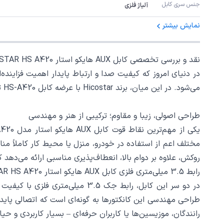
جنس سری کابل
آلیاژ فلزی
نمایش بیشتر
نقد و بررسی تخصصی کابل AUX هایکو استار HICOSTAR HS A420 طول 1 متر
می‌شود. در این میان، برند Hicostar با عرضه کابل HS-A420 توانسته است جایگاه ویژه‌ای در میان کاربران حرفه‌ای و عمومی پیدا کند.
طراحی اصولی، زیبا و مقاوم؛ ترکیبی از هنر و مهندسی
روکش، علاوه بر دوام بالا، انعطاف‌پذیری مناسبی ارائه می‌دهد ک
رابط 3.5 میلی‌متری فلزی کابل AUX هایکو استار HICOSTAR HS A420 طول 1 متر؛ اتصال مطمئن و پایدار
در دو سر این کابل، رابط جک 3.5
طراحی مهندسی این کانکتورها به گونه‌ای است که اتصالی پایدار،
رانندگان، موزیسین‌ها یا کاربران حرفه‌ای – بسیار کاربردی و حی