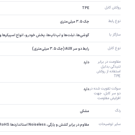
روکش کابل
TPE
نوع رابط
جک ۳.۵ میلی‌متری
سازگار با
گوشی‌ها، تبلت‌ها و لپ‌تاپ‌ها، پخش خودرو، انواع اسپیکرها و سیستم های صوتی، هدفون، آمپلی فایر، کارت صدا، کنسول بازی و غیره
نوع کابل
رابط دو سر AUX (جک ۳.۵ میلی‌متری)
مقاومت در برابر 
دارد
تنیدگی بدلیل 
استفاده از روکش 
TPE
سوکت تقویت شده در 
دارد
دو سر کابل، جهت 
افزایش مقاومت
رنگ
مشکی
سایر توضیحات
مقاوم در برابر کشش و پارگی، Noiseless استانداردها: CE / RoHS