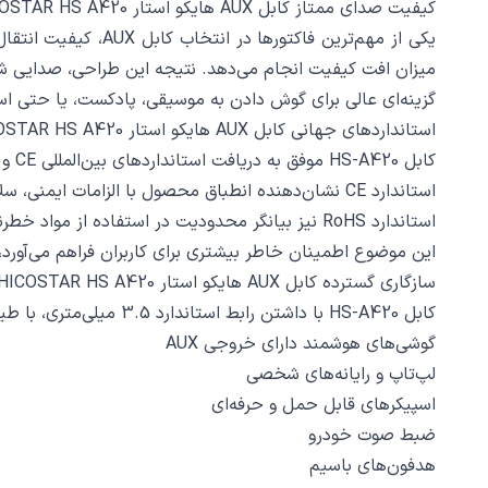
کیفیت صدای ممتاز کابل AUX هایکو استار HICOSTAR HS A420 طول 1 متر؛ صدایی شفاف و بی‌ نقص
میزان افت کیفیت انجام می‌دهد. نتیجه این طراحی، صدایی شفاف
گزینه‌ای عالی برای گوش دادن به موسیقی، پادکست، یا حتی 
استانداردهای جهانی کابل AUX هایکو استار HICOSTAR HS A420 طول 1 متر؛ تضمین کیفیت و سلامت
کابل HS-A420 موفق به دریافت استانداردهای بین‌المللی CE و RoHS شده است.
استاندارد CE نشان‌دهنده انطباق محصول با الزامات ایمنی، سلامت و حفاظت محیط زیست در اتحادیه اروپا است.
استاندارد RoHS نیز بیانگر محدودیت در استفاده از مواد خطرناک مانند سرب و جیوه در ساختار کابل است.
این موضوع اطمینان خاطر بیشتری برای کاربران فراهم می‌آور
سازگاری گسترده کابل AUX هایکو استار HICOSTAR HS A420 طول 1 متر؛ یک کابل، چندین کاربرد
کابل HS-A420 با داشتن رابط استاندارد 3.5 میلی‌متری، با طیف وسیعی از دستگاه‌ها سازگار است. از جمله این موارد می‌توان به:
گوشی‌های هوشمند دارای خروجی AUX
لپ‌تاپ و رایانه‌های شخصی
اسپیکرهای قابل حمل و حرفه‌ای
ضبط صوت خودرو
هدفون‌های باسیم