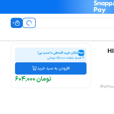
0
HICO
امکان خرید اقساطی با اسنپ پی!
4 قسط ماهانه
151,000
تومانی
افزودن به سبد خرید
تومان
۰۰۰
٬
۶۰۴
14012110