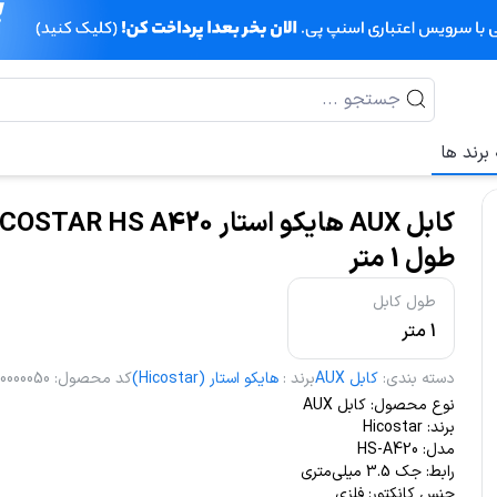
برند ها
کابل AUX هایکو استار STAR HS A420
طول 1 متر
طول کابل
1 متر
دسته بندی
:
کابل AUX
برند
:
هایکو استار (Hicostar)
کد محصول
:
00000050
نوع محصول: کابل AUX
برند: Hicostar
مدل: HS-A420
رابط: جک 3.5 میلی‌متری
جنس کانکتور: فلزی