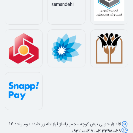
لاله زار جنوبی نبش کوچه مجمر پاساژ فراز لاله زار طبقه دوم واحد 12
02133980028 -09301000617