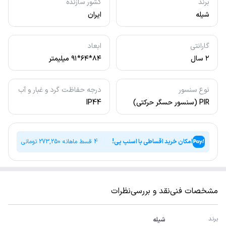
برند
کشور سازنده
شیله
ایران
گارانتی
ابعاد
۲ سال
۸۴*۶۴*۹۱ میلیمتر
نوع سنسور
درجه حفاظت گرد و غبار و آب
PIR (سنسور حسگر حرکتی)
IP44
امکان خرید اقساطی با اسنپ پی!
4 قسط ماهانه
273,250
تومانی
مشخصات فنی
نقد و بررسی
نظرات
برند
شیله