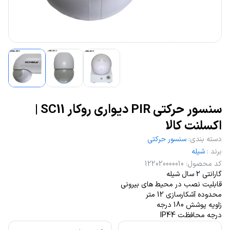
سنسور حرکتی PIR دیواری روکار SC11 |
اکسلنت کالا
دسته بندی
:
سنسور حرکتی
برند
:
شیله
کد محصول
:
122020000010
گارانتی 2 سال شیله
قابلیت نصب در محیط های بیرونی
محدوده آشکارسازی 12 متر
زاویه پوشش 180 درجه
درجه محافظت IP44