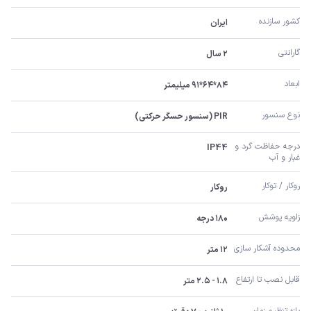
کشور سازنده
ایران
گارانتی
۲ سال
ابعاد
۸۴*۶۴*۹۱ میلیمتر
نوع سنسور
PIR (سنسور حسگر حرکتی)
درجه حفاظت گرد و 
IP44
غبار و آب
روکار / توکار
روکار
زاویه پوشش
۱۸۰ درجه
محدوده آشکار سازی
۱۲ متر
قابل نصب تا ارتفاع
۱.۸ - ۲.۵ متر
بازه تنظیم زمان