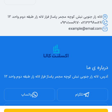
لاله زار جنوبی نبش کوچه مجمر پاساژ فراز لاله زار طبقه دوم واحد 12
02133980028 -09301000617
example@email.com
درباره ی ما
آدرس: لاله زار جنوبی نبش کوچه مجمر پاساژ فراز لاله زار طبقه دوم واحد 12
تلگرام
واتساپ
اینستاگرام