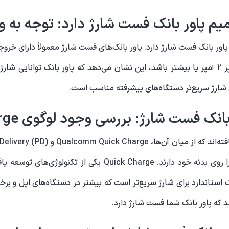
م پاور بانک فست شارژ دارد: توجه به و
اور بانک فست شارژ دارد. پاور بانک‌های فست شارژ معمولاً دارای خروجی
می‌دهند. برای مثال، اگر خروجی پاور بانک دارای آمپر 2 آمپر یا بیشتر باشد، این نشان می‌دهد که
ارژ: بررسی وجود لوگوی Quick Charge یا PD
 با ولتاژ و آمپر بالاتر شارژ شوند. PD نیز یک استاندارد برای شارژ سریع‌تر است که بیشتر در دست
ید که پاور بانک شما فست شارژ دارد.