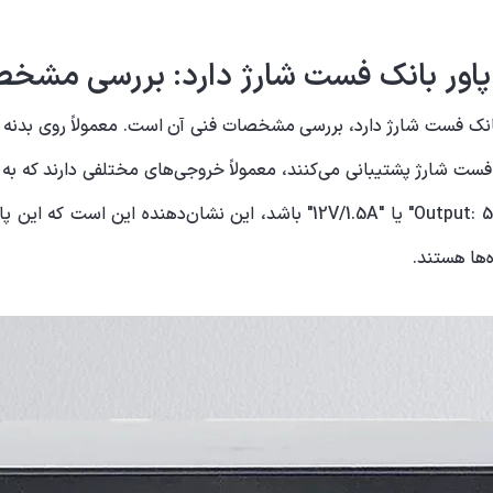
م پاور بانک فست شارژ دارد: بررسی مشخص
ر بانک فست شارژ دارد، بررسی مشخصات فنی آن است. معمولاً روی بدنه پ
فست شارژ پشتیبانی می‌کنند، معمولاً خروجی‌های مختلفی دارند که به 
پاور بانکی دارای مشخصاتی مانند "Output: 5V/3A"، "9V/2A" یا "12V/1.5A" باش
ه‌ها هستند.