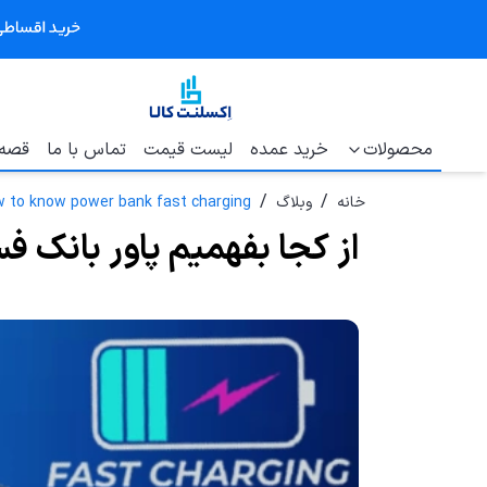
محصولات
خرید عمده
لیست قیمت
تماس با ما
قصه 
/
/
خانه
وبلاگ
 to know power bank fast charging
از کجا بفهمیم پاور بانک ف