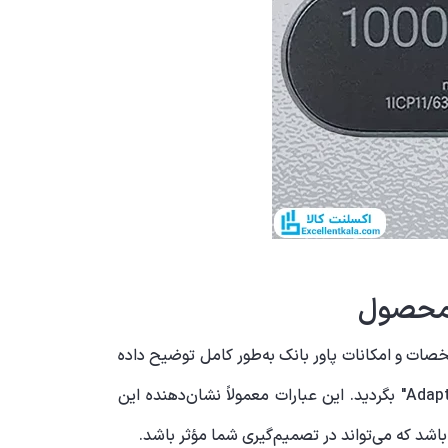
 محصول
صات و امکانات پاور بانک به‌طور کامل توضیح داده
شده است. به دنبال عباراتی مانند "Fast Charge"، "Quick Charge"، "PD (Power Delivery)" یا "Adaptive Fast Charging" بگردید. این عبارات معمولاً نشان‌دهنده این
شد که می‌تواند در تصمیم‌گیری شما مؤثر باشد.